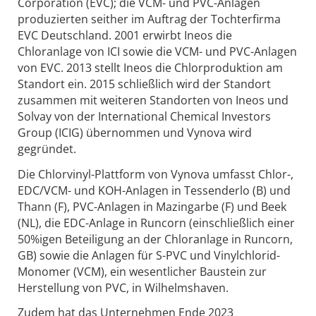
Corporation (EVC); die VCM- und PVC-Anlagen
produzierten seither im Auftrag der Tochterfirma
EVC Deutschland. 2001 erwirbt Ineos die
Chloranlage von ICI sowie die VCM- und PVC-Anlagen
von EVC. 2013 stellt Ineos die Chlorproduktion am
Standort ein. 2015 schließlich wird der Standort
zusammen mit weiteren Standorten von Ineos und
Solvay von der International Chemical Investors
Group (ICIG) übernommen und Vynova wird
gegründet.
Die Chlorvinyl-Plattform von Vynova umfasst Chlor-,
EDC/VCM- und KOH-Anlagen in Tessenderlo (B) und
Thann (F), PVC-Anlagen in Mazingarbe (F) und Beek
(NL), die EDC-Anlage in Runcorn (einschließlich einer
50%igen Beteiligung an der Chloranlage in Runcorn,
GB) sowie die Anlagen für S-PVC und Vinylchlorid-
Monomer (VCM), ein wesentlicher Baustein zur
Herstellung von PVC, in Wilhelmshaven.
Zudem hat das Unternehmen Ende 2023