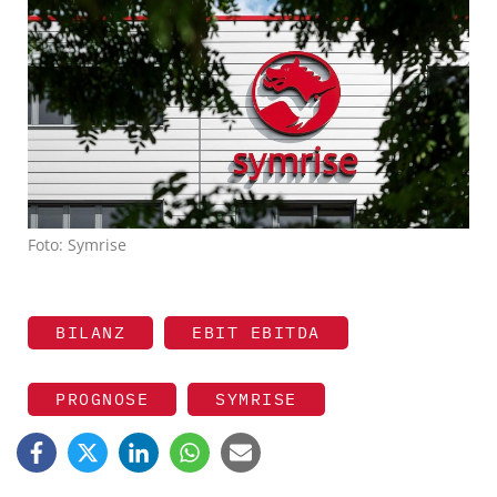
Foto: Symrise
BILANZ
EBIT EBITDA
PROGNOSE
SYMRISE