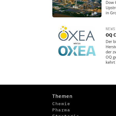
Dow C
Upstr
in Gr
NEWS
OQ C
Der b
Herst
der z
OQ ge
kehrt
Themen
Chemie
Pharma