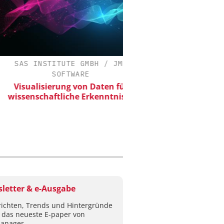
AS INSTITUTE GMBH / JMP
ZEPPELIN SYSTEM
SOFTWARE
Sichere und hochef
Produktion von Batt
isualisierung von Daten für
senschaftliche Erkenntnisse
letter & e-Ausgabe
ichten, Trends und Hintergründe
 das neueste E-paper von
anager.