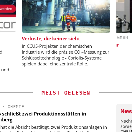
Y-VCH GMBH
DIPL.-ING. WILHELM SCHMIDT GMBH
S
Verluste, die keiner sieht
ring: Next
Skalierbar vom Labor bis zur
In CCUS-Projekten der chemischen
nd Hydrogen
Produktion
V
nd
Industrie wird die präzise CO₂-Messung zur
wis
Schlüsseltechnologie - Coriolis-Systeme
spielen dabei eine zentrale Rolle.
e und
MEIST GELESEN
•
CHEMIE
News
s schließt zwei Produktionsstätten in
nberg
Nachr
sowie
 hat die Absicht bestätigt, zwei Produktionsanlagen in
CHEM