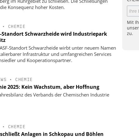
berg im Ruhrgebiet zu schließen. Die Schließungen
 die Konsequenz hoher Kosten.
Mit I
•
CHEMIE
unse
zu.
-Standort Schwarzheide wird Industriepark
itz
ASF-Standort Schwarzheide wirbt unter neuem Namen
kalierbarer Infrastruktur und umfangreichen Services
siedler und Kooperationspartner.
EWS
•
CHEMIE
ie 2025: Kein Wachstum, aber Hoffnung
ahresbilanz des Verbands der Chemischen Industrie
•
CHEMIE
schließt Anlagen in Schkopau und Böhlen