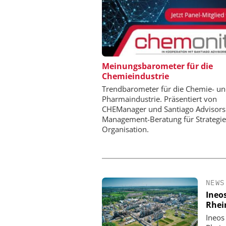
CHEMANAGER C/O WILE
Meinungsbarometer für die
Chemieindustrie
Veranstaltungssponso
Generation Batteries a
Trendbarometer für die Chemie- u
Pharmaindustrie. Präsentiert von
CHEManager und Santiago Advisors
Management-Beratung für Strategi
Organisation.
NEWS
Ineo
Rhei
Ineos