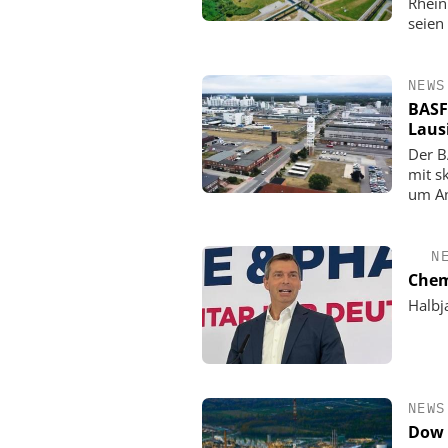
Rhein
seien
NEWS
BASF
Laus
Der B
mit s
um An
N
Chem
Halbj
NEWS
Dow 