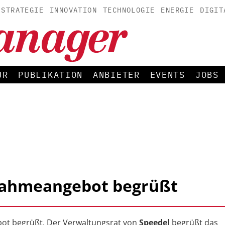
STRATEGIE
INNOVATION
TECHNOLOGIE
ENERGIE
DIGIT
UR
PUBLIKATION
ANBIETER
EVENTS
JOBS
nahmeangebot begrüßt
ot begrüßt. Der Verwaltungsrat von
Speedel
begrüßt das