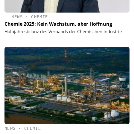
NEWS
•
CHEMIE
Chemie 2025: Kein Wachstum, aber Hoffnung
Halbjahresbilanz des Verbands der Chemischen Industrie
NEWS
•
CHEMIE