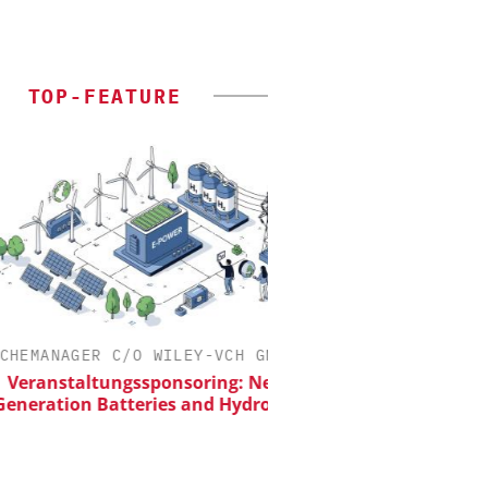
TOP-FEATURE
ANAGER C/O WILEY-VCH GMBH
EPAL DEUTSCHLAN
anstaltungssponsoring: Next
EPAL CP-Palett
ation Batteries and Hydrogen
Qualitätsgesicherter Sta
Chemielogistik von 
morgen