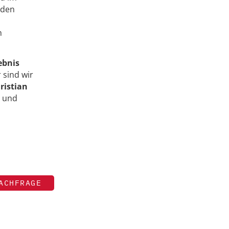
nden
h
ebnis
r sind wir
ristian
und
ACHFRAGE