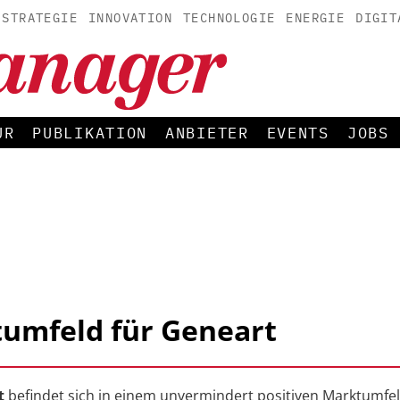
STRATEGIE
INNOVATION
TECHNOLOGIE
ENERGIE
DIGIT
UR
PUBLIKATION
ANBIETER
EVENTS
JOBS
tumfeld für Geneart
t
befindet sich in einem unvermindert positiven Marktumfe