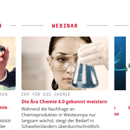
H
WEBINAR
REN
ERP FÜR DIE CHEMIE
 GMBH
SAS INSTITUTE GMBH / JMP
CHEM
SOFTWARE
Die Ära Chemie 4.0 gekonnt meistern
iziente
Ver
emie
riemassen
Gener
Visualisierung von Daten für
Während die Nachfrage an
wissenschaftliche Erkenntnisse
Chemieprodukten in Westeuropa nur
stützt
langsam wächst, steigt der Bedarf in
der
Schwellenländern überdurchschnittlich.