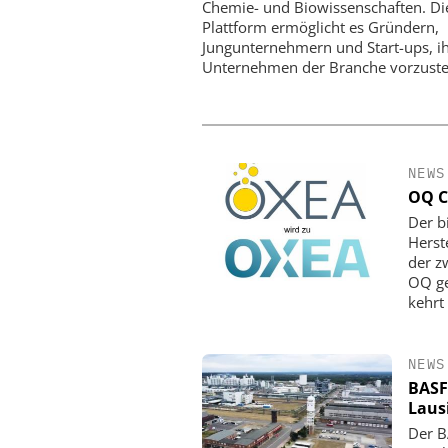
Chemie- und Biowissenschaften. Di
Plattform ermöglicht es Gründern,
Jungunternehmern und Start-ups, i
Unternehmen der Branche vorzuste
NEWS
OQ C
Der b
Herst
der z
OQ ge
kehrt
NEWS
BASF
Laus
Der B