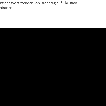
orstandsvorsitzender von Brenntag auf Christian
aintner.