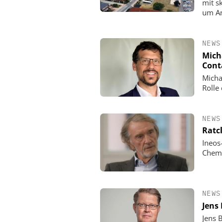
mit s
um An
NEWS
Mich
Cont
Micha
Rolle
NEWS
Ratc
Ineos
Chemi
NEWS
Jens
Jens 