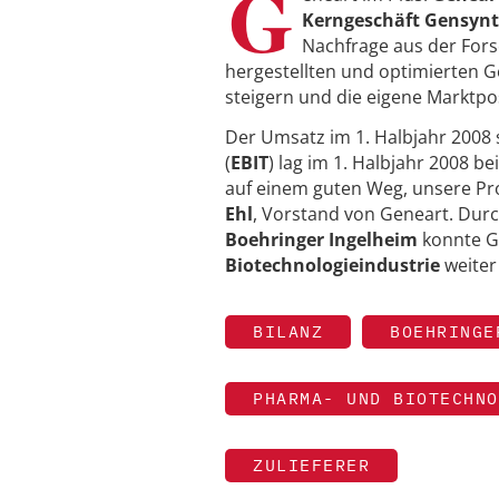
G
Kerngeschäft Gensyn
Nachfrage aus der Fors
hergestellten und optimierten G
steigern und die eigene Marktpo
Der Umsatz im 1. Halbjahr 2008 st
(
EBIT
) lag im 1. Halbjahr 2008 bei
auf einem guten Weg, unsere Pr
Ehl
, Vorstand von Geneart. Dur
Boehringer Ingelheim
konnte Ge
Biotechnologieindustrie
weiter
BILANZ
BOEHRINGE
PHARMA- UND BIOTECHNO
ZULIEFERER