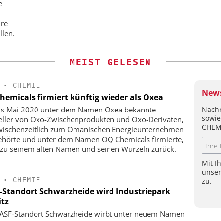
e
hre
llen.
MEIST GELESEN
•
CHEMIE
News
hemicals firmiert künftig wieder als Oxea
Nachr
is Mai 2020 unter dem Namen Oxea bekannte
sowie
eller von Oxo-Zwischenprodukten und Oxo-Derivaten,
CHEM
wischenzeitlich zum Omanischen Energieunternehmen
hörte und unter dem Namen OQ Chemicals firmierte,
 zu seinem alten Namen und seinen Wurzeln zurück.
Mit I
unse
•
CHEMIE
zu.
-Standort Schwarzheide wird Industriepark
itz
ASF-Standort Schwarzheide wirbt unter neuem Namen