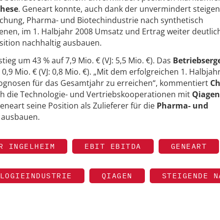
these
. Geneart konnte, auch dank der unvermindert steige
chung, Pharma- und Biotechindustrie nach synthetisch
enen, im 1. Halbjahr 2008 Umsatz und Ertrag weiter deutlic
sition nachhaltig ausbauen.
ieg um 43 % auf 7,9 Mio. € (VJ: 5,5 Mio. €). Das
Betriebserg
 0,9 Mio. € (VJ: 0,8 Mio. €). „Mit dem erfolgreichen 1. Halbjah
ognosen für das Gesamtjahr zu erreichen“, kommentiert
Ch
ch die Technologie- und Vertriebskooperationen mit
Qiagen
neart seine Position als Zulieferer für die
Pharma- und
 ausbauen.
R INGELHEIM
EBIT EBITDA
GENEART
LOGIEINDUSTRIE
QIAGEN
STEIGENDE N