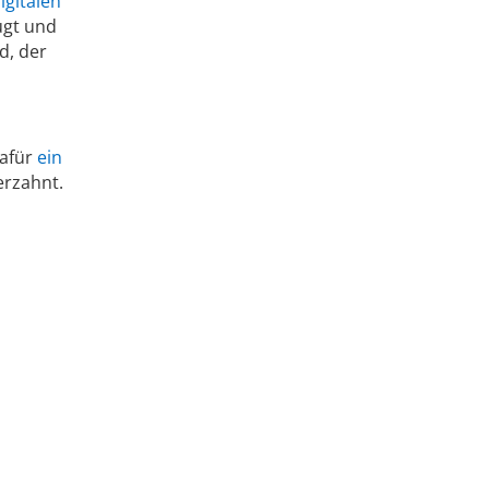
igitalen
ugt und
d, der
dafür
ein
erzahnt.