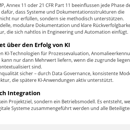
, Annex 11 oder 21 CFR Part 11 beeinflussen jede Phase d
t dafür, dass Systeme und Dokumentationsstrukturen die
icht nur erfüllen, sondern sie methodisch unterstützen.
elle, modulare Dokumentation und klare Rückverfolgbarke
r, die sich nahtlos in Engineering und Automation einfügt.
t über den Erfolg von KI
 KI‑Technologien für Prozessevaluation, Anomalieerkenn
 KI kann nur dann Mehrwert liefern, wenn die zugrunde liege
ntextualisiert sind.
nqualität sicher – durch Data Governance, konsistente Mod
uktur, die spätere KI‑Anwendungen aktiv unterstützt.
ch Integration
kein Projektziel, sondern ein Betriebsmodell. Es entsteht, w
itale Systeme zusammengeführt werden und alle Beteiligte