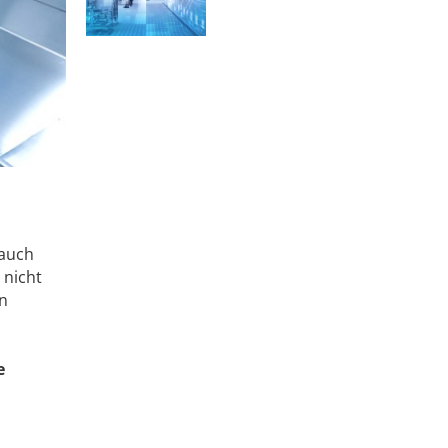
 auch
 nicht
en
e