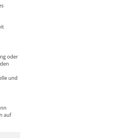
es
it
ung oder
nden
elle und
enn
n auf