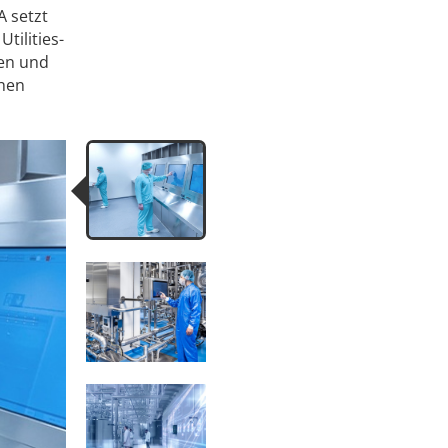
A setzt
tilities-
hen und
chen