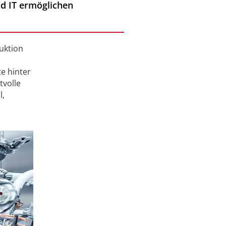
nd IT ermöglichen
uktion
e hinter
tvolle
l,