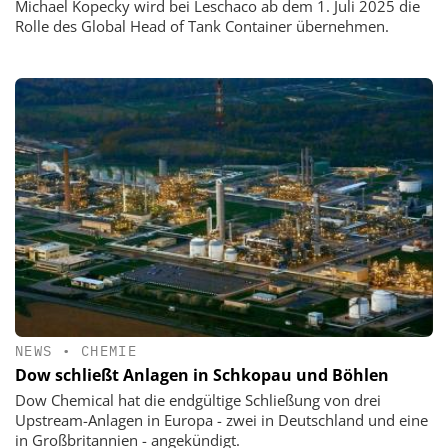
Michael Kopecky wird bei Leschaco ab dem 1. Juli 2025 die
Rolle des Global Head of Tank Container übernehmen.
NEWS
•
CHEMIE
Dow schließt Anlagen in Schkopau und Böhlen
Dow Chemical hat die endgültige Schließung von drei
Upstream-Anlagen in Europa - zwei in Deutschland und eine
in Großbritannien - angekündigt.