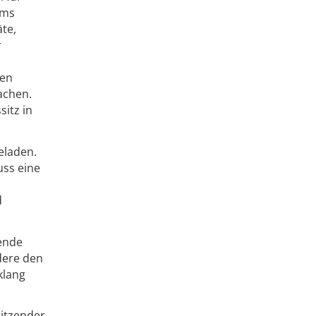
ums
te,
r
hen
achen.
itz in
eladen.
ss eine
d
ende
dere den
klang
sitzender