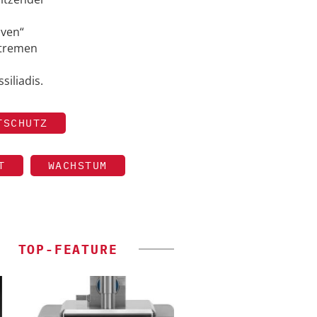
iven“
xtremen
siliadis.
TSCHUTZ
T
WACHSTUM
TOP-FEATURE