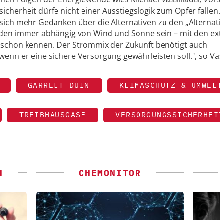
sicherheit dürfe nicht einer Ausstiegslogik zum Opfer fallen.
 sich mehr Gedanken über die Alternativen zu den „Alternat
den immer abhängig von Wind und Sonne sein – mit den e
 schon kennen. Der Strommix der Zukunft benötigt auch
enn er eine sichere Versorgung gewährleisten soll.", so Vas
GARRELT DUIN
KLIMASCHUTZ & UMWEL
TREIBHAUSGASE
VERSORGUNGSSICHERHEI
H
CHEMONITOR