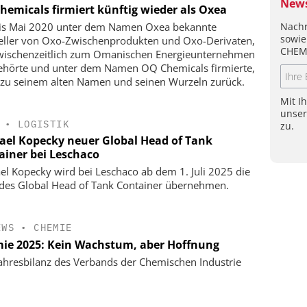
News
hemicals firmiert künftig wieder als Oxea
Nachr
is Mai 2020 unter dem Namen Oxea bekannte
sowie
eller von Oxo-Zwischenprodukten und Oxo-Derivaten,
CHEM
wischenzeitlich zum Omanischen Energieunternehmen
hörte und unter dem Namen OQ Chemicals firmierte,
 zu seinem alten Namen und seinen Wurzeln zurück.
Mit I
unse
•
LOGISTIK
zu.
ael Kopecky neuer Global Head of Tank
ainer bei Leschaco
el Kopecky wird bei Leschaco ab dem 1. Juli 2025 die
 des Global Head of Tank Container übernehmen.
EWS
•
CHEMIE
ie 2025: Kein Wachstum, aber Hoffnung
ahresbilanz des Verbands der Chemischen Industrie