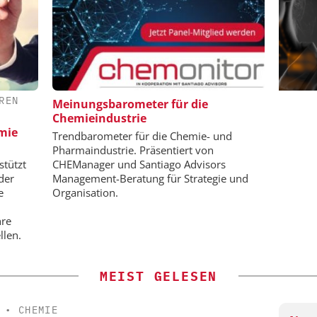
REN
H / JMP
ALEXANDER THAMM GMBH
Meinungsbarometer für die
Chemieindustrie
Der neue Katalysator
K
emie
aten für
Trendbarometer für die Chemie- und
enntnisse
Pharmaindustrie. Präsentiert von
stützt
CHEManager und Santiago Advisors
der
Management-Beratung für Strategie und
e
Organisation.
hre
llen.
MEIST GELESEN
•
CHEMIE