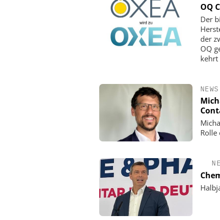
OQ C
Der b
Herst
der z
OQ ge
kehrt
NEWS
Mich
Cont
Micha
Rolle
N
Chem
Halbj