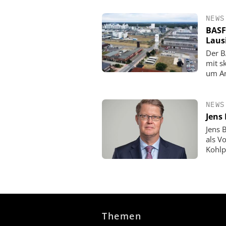
NEWS
BASF
Laus
Der B
mit s
um An
NEWS
Jens
Jens 
als V
Kohlp
Themen