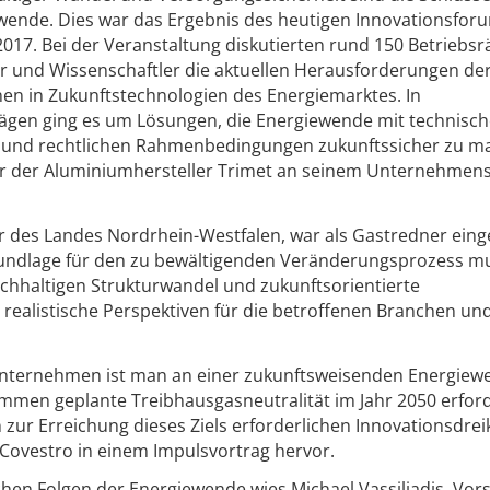
ewende. Dies war das Ergebnis des heutigen Innovationsfor
017. Bei der Veranstaltung diskutierten rund 150 Betriebsrä
r und Wissenschaftler die aktuellen Herausforderungen de
onen in Zukunftstechnologien des Energiemarktes. In
gen ging es um Lösungen, die Energiewende mit technisc
n und rechtlichen Rahmenbedingungen zukunftssicher zu m
r der Aluminiumhersteller Trimet an seinem Unternehmenss
er des Landes Nordrhein-Westfalen, war als Gastredner eing
undlage für den zu bewältigenden Veränderungsprozess mu
achhaltigen Strukturwandel und zukunftsorientierte
t, realistische Perspektiven für die betroffenen Branchen un
Unternehmen ist man an einer zukunftsweisenden Energiew
kommen geplante Treibhausgasneutralität im Jahr 2050 erfor
zur Erreichung dieses Ziels erforderlichen Innovationsdrei
 Covestro in einem Impulsvortrag hervor.
ichen Folgen der Energiewende wies Michael Vassiliadis, Vor