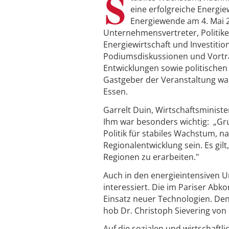
S
eine erfolgreiche Energi
Energiewende am 4. Mai 2
Unternehmensvertreter, Politike
Energiewirtschaft und Investiti
Podiumsdiskussionen und Vorträ
Entwicklungen sowie politische
Gastgeber der Veranstaltung wa
Essen.
Garrelt Duin, Wirtschaftsminist
Ihm war besonders wichtig: „Gr
Politik für stabiles Wachstum, n
Regionalentwicklung sein. Es gil
Regionen zu erarbeiten."
Auch in den energieintensiven 
interessiert. Die im Pariser Ab
Einsatz neuer Technologien. Den 
hob Dr. Christoph Sievering von
Auf die sozialen und wirtschaftl