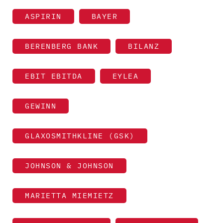
ASPIRIN
BAYER
BERENBERG BANK
BILANZ
EBIT EBITDA
EYLEA
GEWINN
GLAXOSMITHKLINE (GSK)
JOHNSON & JOHNSON
MARIETTA MIEMIETZ