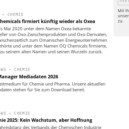
Mit I
•
CHEMIE
unse
zu.
hemicals firmiert künftig wieder als Oxea
is Mai 2020 unter dem Namen Oxea bekannte
eller von Oxo-Zwischenprodukten und Oxo-Derivaten,
wischenzeitlich zum Omanischen Energieunternehmen
hörte und unter dem Namen OQ Chemicals firmierte,
 zu seinem alten Namen und seinen Wurzeln zurück.
EWS
•
CHEMIE
anager Mediadaten 2026
eitmedium für Chemie und Pharma. Unsere aktuellen
daten stehen für Sie zum Download bereit.
EWS
•
CHEMIE
ie 2025: Kein Wachstum, aber Hoffnung
ahresbilanz des Verbands der Chemischen Industrie