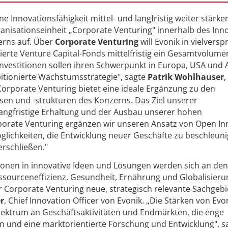
ine Innovationsfähigkeit mittel- und langfristig weiter stärk
anisationseinheit „Corporate Venturing" innerhalb des Inn
rns auf. Über
Corporate Venturing
will Evonik in vielvers
ierte Venture Capital-Fonds mittelfristig ein Gesamtvolume
 Investitionen sollen ihren Schwerpunkt in Europa, USA und 
bitionierte Wachstumsstrategie", sagte
Patrik Wohlhauser
,
Corporate Venturing bietet eine ideale Ergänzung zu den
en und -strukturen des Konzerns. Das Ziel unserer
angfristige Erhaltung und der Ausbau unserer hohen
orate Venturing ergänzen wir unseren Ansatz von Open In
glichkeiten, die Entwicklung neuer Geschäfte zu beschleun
rschließen."
tionen in innovative Ideen und Lösungen werden sich an den
ssourceneffizienz, Gesundheit, Ernährung und Globalisieru
er Corporate Venturing neue, strategisch relevante Sachgebi
r
, Chief Innovation Officer von Evonik. „Die Stärken von Evo
ektrum an Geschäftsaktivitäten und Endmärkten, die enge
und eine marktorientierte Forschung und Entwicklung", sa