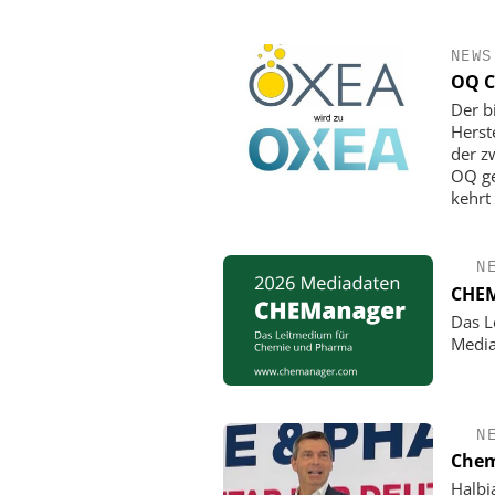
NEWS
OQ C
Der b
Herst
der z
OQ ge
kehrt
N
CHEM
Das L
Media
N
Chem
Halbj