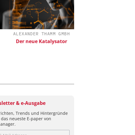
ALEXANDER THAMM GMBH
CHEMANAGER C/O WILE
Der neue Katalysator
Veranstaltungssponso
Generation Batteries a
letter & e-Ausgabe
ichten, Trends und Hintergründe
 das neueste E-paper von
anager.