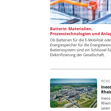
SAS INSTITUTE GMB
Batterie: Materialien,
SOFTWARE
Prozesstechnologien und Anla
Visualisierung von D
Ob Batterien für die E-Mobilität ode
wissenschaftliche Erk
Energiespeicher für die Energiewen
Batteriesystem sind ein Schlüssel fü
Elektrifizierung der Gesellschaft.
NEWS
Ineo
Rhei
Ineos
Rhein
seien