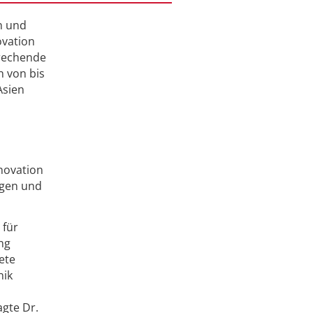
en und
ovation
prechende
n von bis
Asien
novation
igen und
 für
ng
ete
nik
gte Dr.