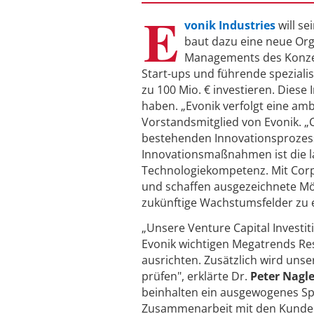
E
vonik Industries
will se
baut dazu eine neue Org
Managements des Konze
Start-ups und führende spezialis
zu 100 Mio. € investieren. Diese
haben. „Evonik verfolgt eine am
Vorstandsmitglied von Evonik. „
bestehenden Innovationsprozess
Innovationsmaßnahmen ist die l
Technologiekompetenz. Mit Corp
und schaffen ausgezeichnete Mö
zukünftige Wachstumsfelder zu e
„Unsere Venture Capital Investi
Evonik wichtigen Megatrends Re
ausrichten. Zusätzlich wird uns
prüfen", erklärte Dr.
Peter Nagle
beinhalten ein ausgewogenes Sp
Zusammenarbeit mit den Kunden 