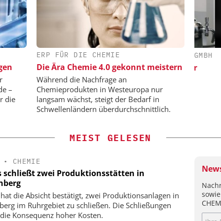
ERP FÜR DIE CHEMIE
H / JMP
DIPL.-ING. WILHELM SCHMIDT GMBH
gen
Die Ära Chemie 4.0 gekonnt meistern
Skalierbar vom Labor bis zur
Produktion
aten für
r
Während die Nachfrage an
enntnisse
de –
Chemieprodukten in Westeuropa nur
r die
langsam wächst, steigt der Bedarf in
Schwellenländern überdurchschnittlich.
MEIST GELESEN
•
CHEMIE
News
s schließt zwei Produktionsstätten in
nberg
Nachr
sowie
 hat die Absicht bestätigt, zwei Produktionsanlagen in
CHEM
berg im Ruhrgebiet zu schließen. Die Schließungen
 die Konsequenz hoher Kosten.