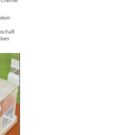
 ‚Chemie
jedem
schaft
aben