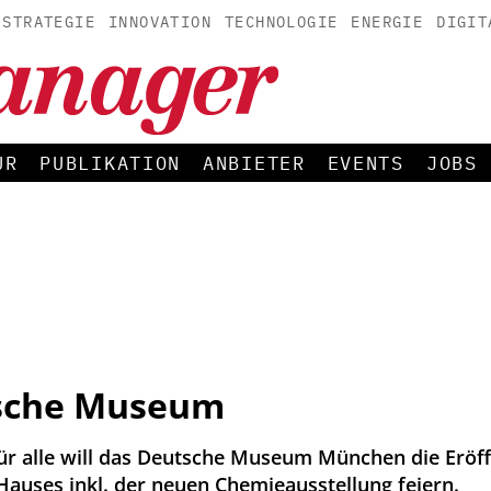
STRATEGIE
INNOVATION
TECHNOLOGIE
ENERGIE
DIGIT
UR
PUBLIKATION
ANBIETER
EVENTS
JOBS
sche Museum
für alle will das Deutsche Museum München die Eröf
Hauses inkl. der neuen Chemieausstellung feiern.