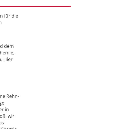
 für die
m
und dem
Chemie,
. Hier
nne Rehn-
ge
r in
oß, wir
as