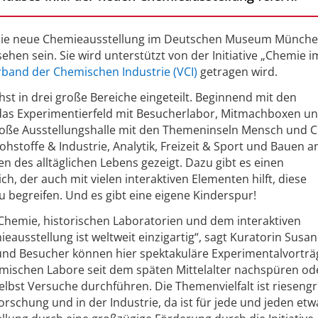
d die neue Chemieausstellung im Deutschen Museum München
 sehen sein. Sie wird unterstützt von der Initiative „Chemie i
band der Chemischen Industrie (VCI)
getragen wird.
st in drei große Bereiche eingeteilt. Beginnend mit den
t das Experimentierfeld mit Besucherlabor, Mitmachboxen 
große Ausstellungshalle mit den Themeninseln Mensch und 
stoffe & Industrie, Analytik, Freizeit & Sport und Bauen an
n des alltäglichen Lebens gezeigt. Dazu gibt es einen
, der auch mit vielen interaktiven Elementen hilft, diese
 begreifen. Und es gibt eine eigene Kinderspur!
hemie, historischen Laboratorien und dem interaktiven
ausstellung ist weltweit einzigartig“, sagt Kuratorin Susa
nd Besucher können hier spektakuläre Experimentalvorträ
emischen Labore seit dem späten Mittelalter nachspüren ode
st Versuche durchführen. Die Themenvielfalt ist riesengr
orschung und in der Industrie, da ist für jede und jeden etw