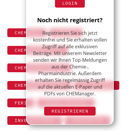
LOGIN
Noch nicht registriert?
Registrieren Sie sich jetzt
CHEMDATA
CHEMIE
kostenfrei und Sie erhalten vollen
Zugriff auf alle exklusiven
CHEMIEINDUSTRIE
Beiträge. Mit unserem Newsletter
senden wir Ihnen Top-Meldungen
aus der Chemie-,
CHEMIEKONJUNKTUR
Pharmaindustrie. Außerdem
erhalten Sie regelmässig Zugriff
CHEMIEPRODUKTION
CM 10/2015
auf die aktuellen E-Paper und
PDFs von CHEManager.
FERI
HENRIK MEINCKE
REGISTRIEREN
INVESTITIONEN
KONJUNKTUR