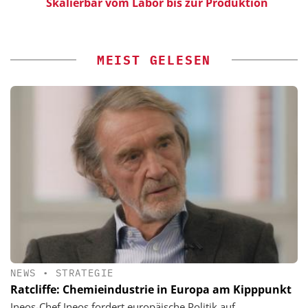
Skalierbar vom Labor bis zur Produktion
E
MEIST GELESEN
NEWS
•
STRATEGIE
Ratcliffe: Chemieindustrie in Europa am Kipppunkt
Ineos-Chef Ineos fordert europäische Politik auf,