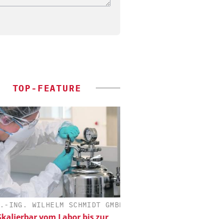
TOP-FEATURE
-ING. WILHELM SCHMIDT GMBH
SAS INSTITUTE GMB
SOFTWARE
alierbar vom Labor bis zur