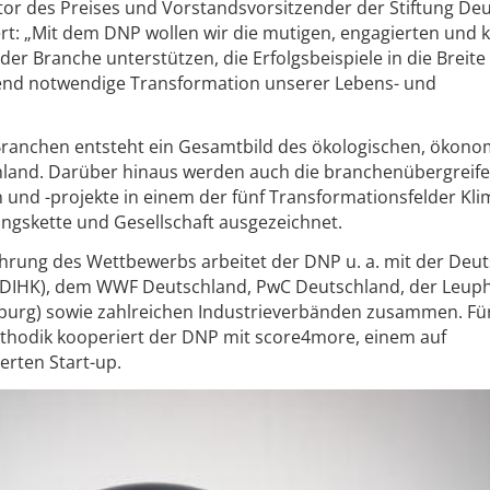
tor des Preises und Vorstandsvorsitzender der Stiftung De
tert: „Mit dem DNP wollen wir die mutigen, engagierten und 
eder Branche unterstützen, die Erfolgsbeispiele in die Breite
gend notwendige Transformation unserer Lebens- und
Branchen entsteht ein Gesamtbild des ökologischen, ökon
hland. Darüber hinaus werden auch die branchenübergreif
 und -projekte in einem der fünf Transformationsfelder Kli
ngskette und Gesellschaft ausgezeichnet.
hrung des Wettbewerbs arbeitet der DNP u. a. mit der Deu
(DIHK), dem WWF Deutschland, PwC Deutschland, der Leup
burg) sowie zahlreichen Industrieverbänden zusammen. Für
odik kooperiert der DNP mit score4more, einem auf
ierten Start-up.