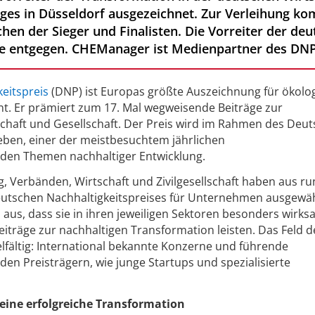
ges in Düsseldorf ausgezeichnet. Zur Verleihung k
hen der Sieger und Finalisten. Die Vorreiter der deu
e entgegen. CHEManager ist Medienpartner des DNP
eitspreis
(DNP) ist Europas größte Auszeichnung für ökolo
t. Er prämiert zum 17. Mal wegweisende Beiträge zur
schaft und Gesellschaft. Der Preis wird im Rahmen des Deu
eben, einer der meistbesuchtem jährlichen
den Themen nachhaltiger Entwicklung.
g, Verbänden, Wirtschaft und Zivilgesellschaft haben aus ru
utschen Nachhaltigkeitspreises für Unternehmen ausgewäh
aus, dass sie in ihren jeweiligen Sektoren besonders wirks
eiträge zur nachhaltigen Transformation leisten. Das Feld d
lfältig: International bekannte Konzerne und führende
den Preisträgern, wie junge Startups und spezialisierte
ine erfolgreiche Transformation