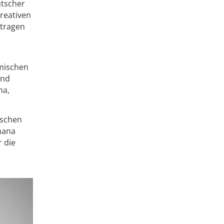
utscher
kreativen
 tragen
omischen
end
ma,
tschen
hana
 die