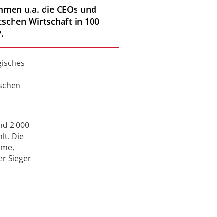
ommen u.a. die CEOs und
tschen Wirtschaft in 100
.
gisches
tschen
nd 2.000
lt. Die
ame,
er Sieger