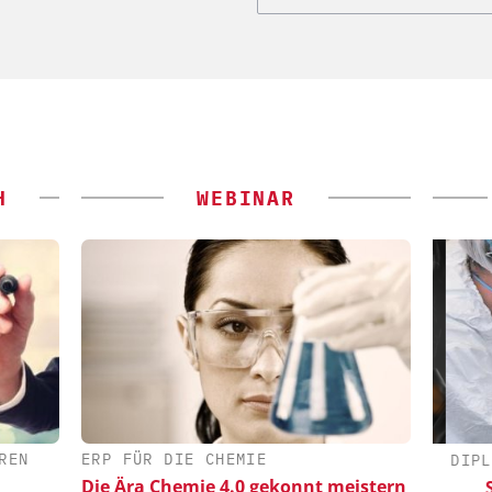
H
WEBINAR
REN
ERP FÜR DIE CHEMIE
-VCH GMBH
ALEXANDER THAMM GMBH
DIPL.
Die Ära Chemie 4.0 gekonnt meistern
ing: Next
Der neue Katalysator
Sk