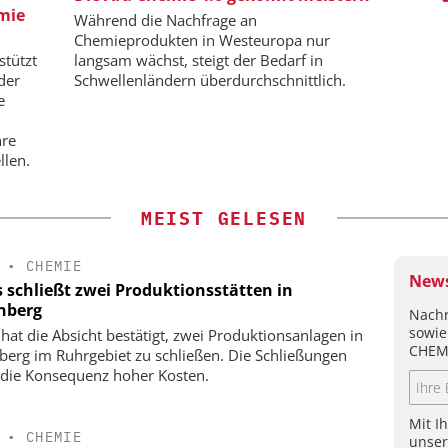
emie
d Hydrogen
Während die Nachfrage an
Chemieprodukten in Westeuropa nur
stützt
langsam wächst, steigt der Bedarf in
der
Schwellenländern überdurchschnittlich.
e
hre
llen.
MEIST GELESEN
•
CHEMIE
News
s schließt zwei Produktionsstätten in
nberg
Nachr
sowie
 hat die Absicht bestätigt, zwei Produktionsanlagen in
CHEM
berg im Ruhrgebiet zu schließen. Die Schließungen
 die Konsequenz hoher Kosten.
Mit I
•
CHEMIE
unse