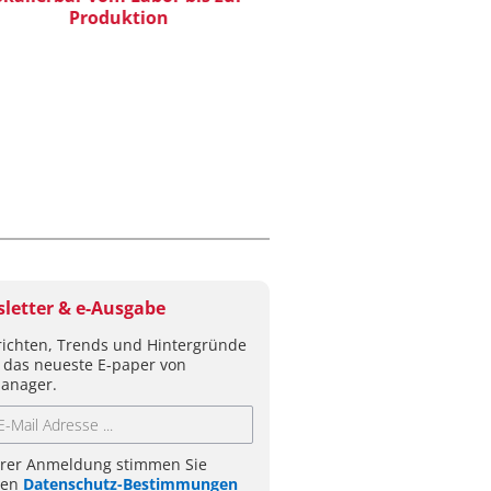
Produktion
Visualisierung von D
wissenschaftliche Erk
letter & e-Ausgabe
ichten, Trends und Hintergründe
 das neueste E-paper von
anager.
hrer Anmeldung stimmen Sie
ren
Datenschutz-Bestimmungen