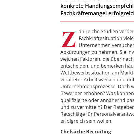
konkrete Handlungsempfehlu
Fachkräftemangel erfolgreic
Z
ahlreiche Studien verdeu
Fachkräftesituation viele
Unternehmen versuchen,
Abkürzungen zu nehmen. Sie inve
weichen Faktoren, die über nach
entscheiden, und bemerken häufi
Wettbewerbssituation am Markt 
veralteter Arbeitsweisen und unf
Unternehmensprozesse. Doch wie 
Bewerber erhöhen? Was können
qualifizierte oder annähernd p
und zu vermitteln? Der Ratgeber
Ratschläge für Personalverantwo
erfolgreich sein wollen.
Chefsache Recruiting