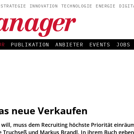
STRATEGIE
INNOVATION
TECHNOLOGIE
ENERGIE
DIGIT
UR
PUBLIKATION
ANBIETER
EVENTS
JOBS
das neue Verkaufen
will, muss dem Recruiting höchste Priorität einräu
 Truchseß und Markus Brandl. In ihrem Buch geben