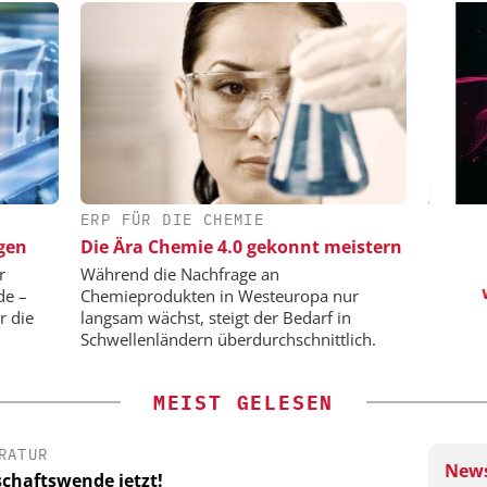
ERP FÜR DIE CHEMIE
HMIDT GMBH
FETTE COMPACTING GMBH
S
gen
Die Ära Chemie 4.0 gekonnt meistern
 bis zur
Kleine Probe, große Wirkung
Vi
r
Während die Nachfrage an
wis
de –
Chemieprodukten in Westeuropa nur
r die
langsam wächst, steigt der Bedarf in
Schwellenländern überdurchschnittlich.
MEIST GELESEN
RATUR
News
schaftswende jetzt!