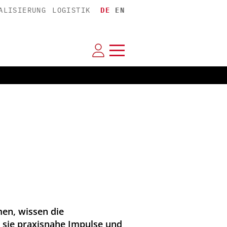
ALISIERUNG
LOGISTIK
DE
EN
men, wissen die
 sie praxisnahe Impulse und