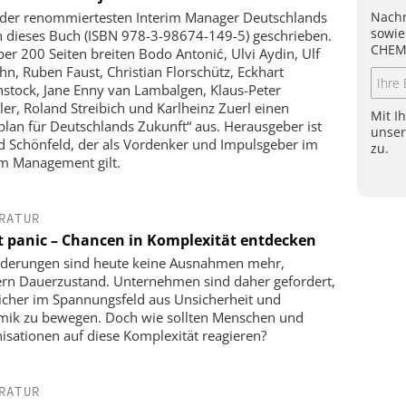
Nachr
der renommiertesten Interim Manager Deutschlands
sowie
 dieses Buch (ISBN 978-3-98674-149-5) geschrieben.
CHEM
ber 200 Seiten breiten Bodo Antonić, Ulvi Aydin, Ulf
n, Ruben Faust, Christian Florschütz, Eckhart
nstock, Jane Enny van Lambalgen, Klaus-Peter
ler, Roland Streibich und Karlheinz Zuerl einen
Mit I
plan für Deutschlands Zukunft“ aus. Herausgeber ist
unse
d Schönfeld, der als Vordenker und Impulsgeber im
zu.
im Management gilt.
RATUR
t panic – Chancen in Komplexität entdecken
derungen sind heute keine Ausnahmen mehr,
rn Dauerzustand. Unternehmen sind daher gefordert,
sicher im Spannungsfeld aus Unsicherheit und
ik zu bewegen. Doch wie sollten Menschen und
isationen auf diese Komplexität reagieren?
RATUR