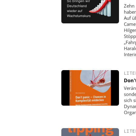
Zehn 
haben
Auf ü
Cameh
Hilge
Stöpp
„Fahr
Haral
Inter
LITE
Don'
Verän
sonde
sich 
Dynam
Organ
LITE