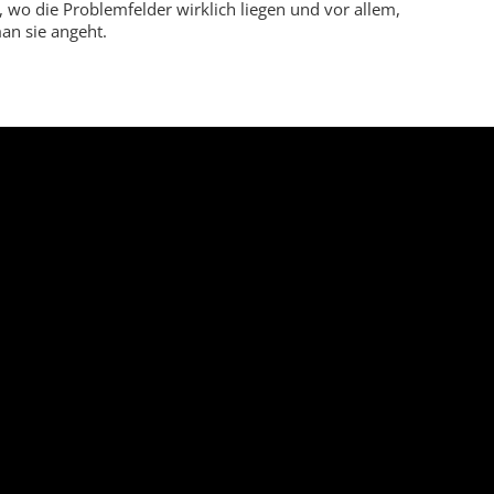
t, wo die Problemfelder wirklich liegen und vor allem,
an sie angeht.