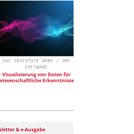
AS INSTITUTE GMBH / JMP
ALEXANDER THAMM
SOFTWARE
Der neue Katalys
sualisierung von Daten für
senschaftliche Erkenntnisse
letter & e-Ausgabe