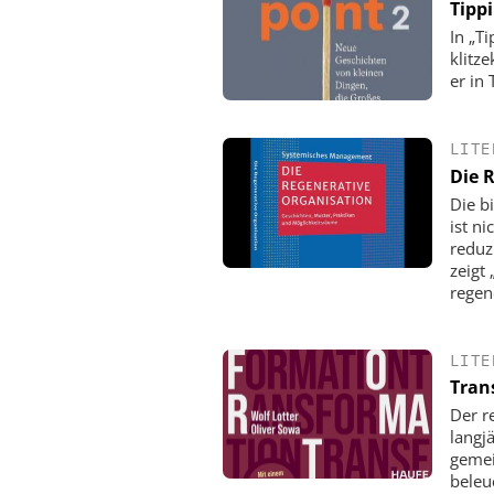
Tippi
In „T
klitz
er in
LITE
Die 
Die b
ist ni
reduz
zeigt
regen
LITE
Tran
Der r
langj
gemei
beleu