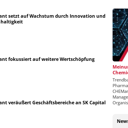
iant setzt auf Wachstum durch Innovation und
haltigkeit
iant fokussiert auf weitere Wertschöpfung
Meinun
Chemie
Trendba
Pharmai
CHEMana
Managem
iant veräußert Geschäftsbereiche an SK Capital
Organis
News