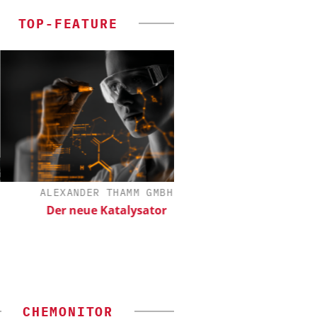
TOP-FEATURE
ALEXANDER THAMM GMBH
FETTE COMPACTI
Der neue Katalysator
Kleine Probe, groß
CHEMONITOR