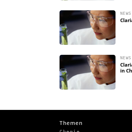
NEWS
Clar
NEWS
Clar
in C
Themen
Chemie