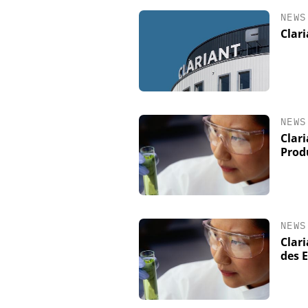
NEWS
Clari
NEWS
Clar
Prod
ZEPPELIN SYSTEM
Sichere und hochef
Produktion von Batt
NEWS
Clar
des 