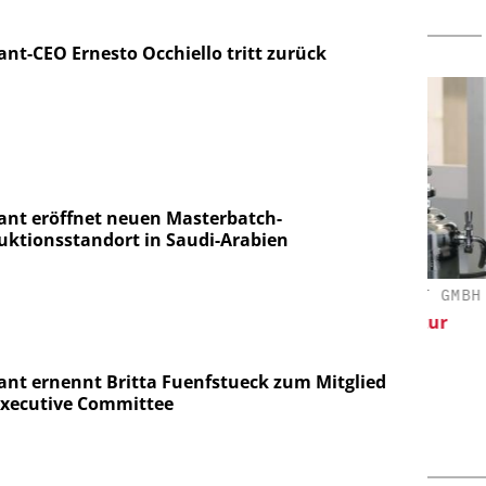
ant-CEO Ernesto Occhiello tritt zurück
iant eröffnet neuen Masterbatch-
uktionsstandort in Saudi-Arabien
S GMBH
DIPL.-ING. WILHELM SCHMIDT GMBH
fiziente
Skalierbar vom Labor bis zur
eriemassen
Produktion
iant ernennt Britta Fuenfstueck zum Mitglied
Executive Committee