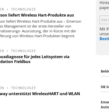
Hint
pape
EN
•
TECHNOLOGIE
son liefert Wireless Hart-Produkte aus
on liefert Wireless Hart-Produkte aus – Emerson
ss Management ist der erste Hersteller von
Mit 
atisierungs- Ausrüstung, der in Kürze mit der
unse
eferung von Wireless Hart-Produkten beginnt.
Bes
EN
•
TECHNOLOGIE
busdiagnose für jedes Leitsystem via
dation Fieldbus
Beld
DB S
EN
•
TECHNOLOGIE
way unterstützt WirelessHART und WLAN
Eme
Auto