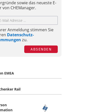
ergründe sowie das neueste E-
r von CHEManager.
Ihrer Anmeldung stimmen Sie
ren
Datenschutz-
timmungen
zu.
ABSENDEN
en EMEA
chenker Rail
rson
mation