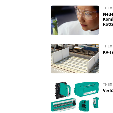
THEM
Neue
Komb
Rott
THEM
KV-T
THEM
Verf