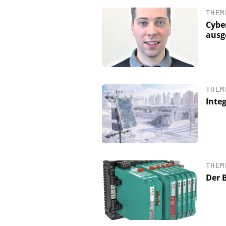
THEM
Cybe
ausg
THEM
Integ
FETTE COMPACTING
Kleine Probe, große
THEM
Der 