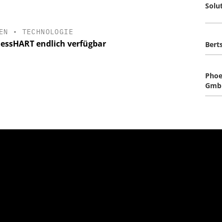
Solu
EN
•
TECHNOLOGIE
lessHART endlich verfügbar
Bert
Phoe
Gmb