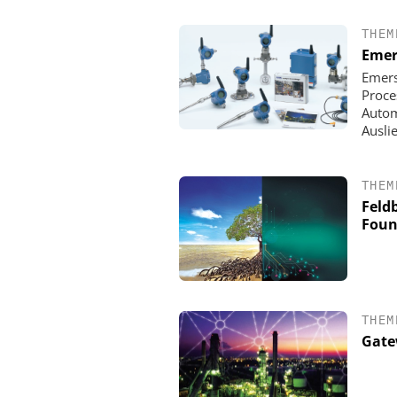
THEM
Emer
Emers
Proce
Autom
Ausli
THEM
Feld
Foun
THEM
Gate