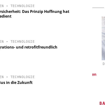
EN
•
TECHNOLOGIE
rsicherheit: Das Prinzip Hoffnung hat
edient
EN
•
TECHNOLOGIE
rations- und retrofitfreundlich
 GMBH
ZEPPELIN SYSTEMS GMBH
DIPL
 Wirkung
Sichere und hocheffiziente
S
Produktion von Batteriemassen
EN
•
TECHNOLOGIE
Bus in die Zukunft
B