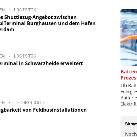
EN
•
LOGISTIK
s Shuttlezug-Angebot zwischen
iTerminal Burghausen und dem Hafen
erdam
EN
•
LOGISTIK
erminal in Schwarzheide erweitert
Batter
Prozes
Ob Batt
Energie
Batteri
EN
•
TECHNOLOGIE
Elektrif
ügbarkeit von Feldbusinstallationen
News
Nach