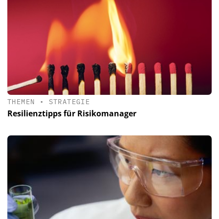
THEMEN
•
STRATEGIE
Resilienztipps für Risikomanager