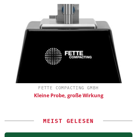
FETTE COMPACTING GMBH
Kleine Probe, große Wirkung
MEIST GELESEN