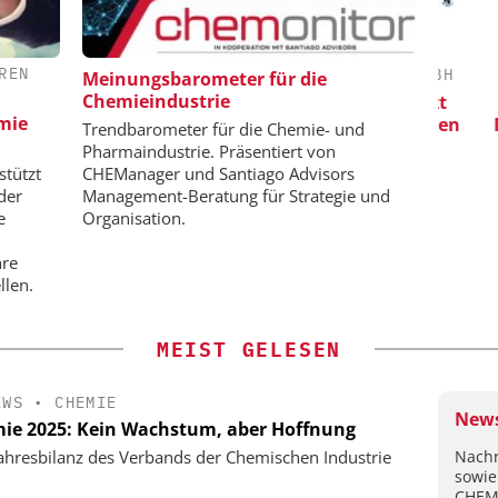
REN
H / JMP
CHEMANAGER C/O WILEY-VCH GMBH
Meinungsbarometer für die
Chemieindustrie
Veranstaltungssponsoring: Next
S
emie
Generation Batteries and Hydrogen
Pro
aten für
Trendbarometer für die Chemie- und
enntnisse
Pharmaindustrie. Präsentiert von
stützt
CHEManager und Santiago Advisors
der
Management-Beratung für Strategie und
e
Organisation.
hre
llen.
MEIST GELESEN
EWS
•
CHEMIE
News
ie 2025: Kein Wachstum, aber Hoffnung
Nachr
ahresbilanz des Verbands der Chemischen Industrie
sowie
CHEM