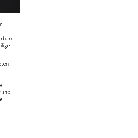
on
erbare
ilige
eten
e
grund
le