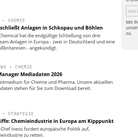
•
CHEMIE
Mit I
schließt Anlagen in Schkopau und Böhlen
unse
zu.
hemical hat die endgültige Schließung von drei
eam-Anlagen in Europa - zwei in Deutschland und eine
oßbritannien - angekündigt.
EWS
•
CHEMIE
anager Mediadaten 2026
eitmedium für Chemie und Pharma. Unsere aktuellen
daten stehen für Sie zum Download bereit.
•
STRATEGIE
liffe: Chemieindustrie in Europa am Kipppunkt
-Chef Ineos fordert europäische Politik auf,
eindustrie zu retten.