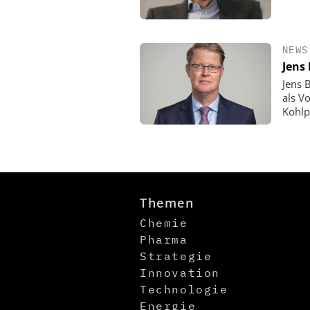
NEWS
Jens
Jens 
als V
Kohlp
Themen
Chemie
Pharma
Strategie
Innovation
Technologie
Energie