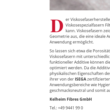
D
er Viskosefaserherstell
Viskosespezialfasern Fi
kann. Viskosefasern zei
Geometrie aus, die eine ideale 
Anwendung ermöglicht.
So lassen sich etwa die Porositä
Viskosefasern mit unterschiedli
funktioneller Additive können d
optimiert werden. Da die Additive
physikalischen Eigenschaften des
ihrer von der
ISEGA
zertifiziert
Anwendungsbereiche wie Hygiene
geschmacksneutral und somit a
Kelheim Fibres GmbH
Tel.: +49 9441 99 0