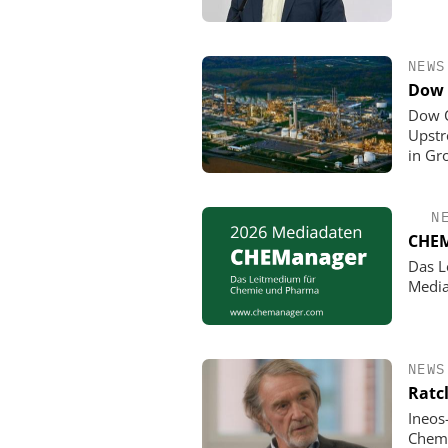
NEWS
Dow 
Dow C
Upstr
in Gr
N
CHEM
Das L
Media
NEWS
Ratc
Ineos
Chemi