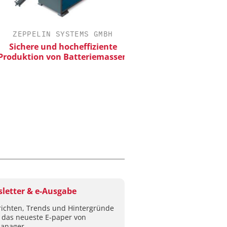
ZEPPELIN SYSTEMS GMBH
DIPL.-ING. WILHELM SC
ichere und hocheffiziente
Skalierbar vom Labor
duktion von Batteriemassen
Produktion
letter & e-Ausgabe
ichten, Trends und Hintergründe
 das neueste E-paper von
anager.