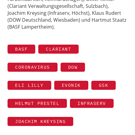
(Clariant Verwaltungsgesellschaft, Sulzbach),
Joachim Kreysing (Infraserv, Höchst), Klaus Rudert
(DOW Deutschland, Wiesbaden) und Hartmut Staatz
(BASF Lampertheim).
BASF
CLARIANT
CORONAVIRUS
DOW
ELI LILLY
EVONIK
GSK
HELMUT PRESTEL
INFRASERV
JOACHIM KREYSING