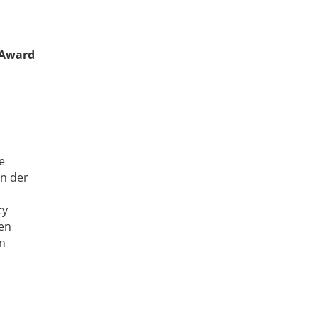
 Award
e
n der
ty
en
on