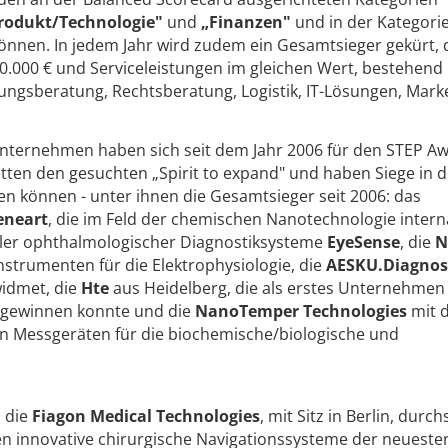
rodukt/Technologie"
und
„Finanzen"
und in der Kategori
nnen. In jedem Jahr wird zudem ein Gesamtsieger gekürt, d
0.000 € und Serviceleistungen im gleichen Wert, bestehend 
ungsberatung, Rechtsberatung, Logistik, IT-Lösungen, Marke
ternehmen haben sich seit dem Jahr 2006 für den STEP A
ten den gesuchten „Spirit to expand" und haben Siege in 
en können - unter ihnen die Gesamtsieger seit 2006: das
eneart
, die im Feld der chemischen Nanotechnologie intern
ckler ophthalmologischer Diagnostiksysteme
EyeSense
, die
N
nstrumenten für die Elektrophysiologie, die
AESKU.Diagnos
idmet, die
Hte
aus Heidelberg, die als erstes Unternehmen
gewinnen konnte und die
NanoTemper Technologies
mit 
n Messgeräten für die biochemische/biologische und
h die
Fiagon Medical Technologies
, mit Sitz in Berlin, durc
en innovative chirurgische Navigationssysteme der neueste