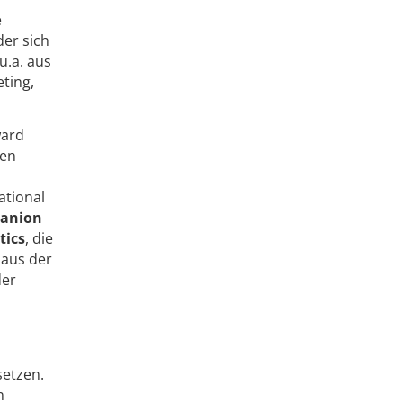
e
er sich
u.a. aus
ting,
ward
den
ational
anion
tics
, die
 aus der
der
hsetzen.
n