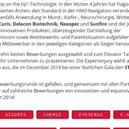
p on the tip"-Technologie. In den letzten 4 Jahren hat Fiago
rten Ärzten, den Standard in der HNO-Navigation verände
benfalls Anwendung in Mund-, Kiefer-, Neurochirurgie, Wirbe
Curis
,
Delacon Biotechnik
,
Neaspec
und
Sunfire
sind der J
 innovativen Produkten, überzeugender Darstellung der
ission sowie Wettbewerbs- und Patentsituation aufgefalle
 Mitbewerber in den jeweiligen Kategorien als Sieger hervo
 zehn besten Bewerbungen ausgewählt und zum Elevator Ta
ihr Unternehmen zu präsentieren. Die Expertenjury wählt 
n aus, die im Dezember 2014 bei einer festlichen Gala den
S
Bewerbungsrunde ist gefallen, und gemeinsam mit allen Par
der auf zahlreiche Bewerbungen von innovativen und expansi
t 2014!
AICURIS
CHEMIE
EYESENSE
F.