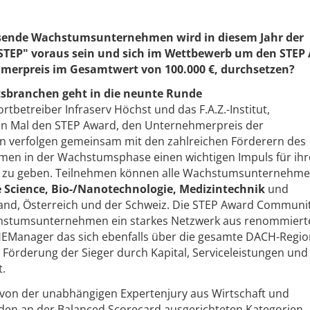
sende Wachstumsunternehmen wird in diesem Jahr der
STEP" voraus sein und sich im Wettbewerb um den STEP
merpreis im Gesamtwert von 100.000 €, durchsetzen?
sbranchen geht in die neunte Runde
ortbetreiber Infraserv Höchst und das F.A.Z.-Institut,
en Mal den STEP Award, den Unternehmerpreis der
en verfolgen gemeinsam mit den zahlreichen Förderern des
men in der Wachstumsphase einen wichtigen Impuls für ihr
ng zu geben. Teilnehmen können alle Wachstumsunternehme
 Science, Bio-/Nanotechnologie, Medizintechnik
und
and, Österreich und der Schweiz. Die STEP Award Communi
hstumsunternehmen ein starkes Netzwerk aus renommiert
CHEManager das sich ebenfalls über die gesamte DACH-Regi
 Förderung der Sieger durch Kapital, Serviceleistungen und
t.
 von der unabhängigen Expertenjury aus Wirtschaft und
 den an der Balanced Scorecard ausgerichteten Kategorien