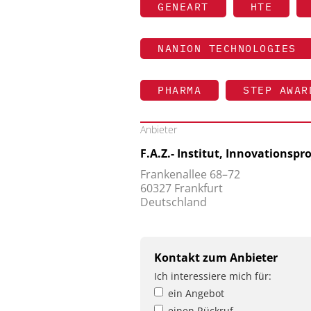
GENEART
HTE
NANION TECHNOLOGIES
PHARMA
STEP AWAR
Anbieter
F.A.Z.- Institut, Innovationspr
Frankenallee 68–72
60327 Frankfurt
Deutschland
Kontakt zum Anbieter
Ich interessiere mich für:
ein Angebot
einen Rückruf