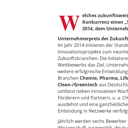
W
elches zukunftswei
Konkurrenz einen „
2014, dem Unterneh
Unternehmerpreis der Zukunft
Im Jahr 2014 initiieren der Stand
Innovationsprojekte zum neunt
Zukunftsbranchen. Die Initiator
Wettbewerbs das Ziel, Unterneh
weitere erfolgreiche Entwicklu
Branchen
Chemie, Pharma, Life
Clean-/Greentech
aus Deutschl
umfasst neben innovativen Wac
Förderern und Partnern, u. a. 
ausdehnt und eine ganzheitliche
Einbindung in Netzwerke verfolg
Jährlich werden sechs Bewerber
Wissenschaft ausgewählt, die in