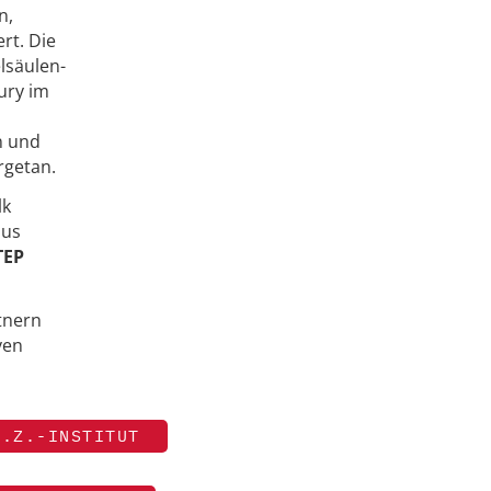
n,
rt. Die
lsäulen-
ury im
n und
rgetan.
lk
aus
TEP
tnern
ven
A.Z.-INSTITUT