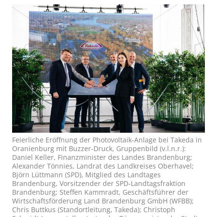
Feierliche Eröffnung der Photovoltaik-Anlage bei Takeda in
Oranienburg mit Buzzer-Druck, Gruppenbild (v.l.n.r.):
Daniel Keller, Finanzminister des Landes Brandenburg;
Alexander Tönnies, Landrat des Landkreises Oberhavel;
Björn Lüttmann (SPD), Mitglied des Landtages
Brandenburg, Vorsitzender der SPD-Landtagsfraktion
Brandenburg; Steffen Kammradt, Geschäftsführer der
Wirtschaftsförderung Land Brandenburg GmbH (WFBB);
Chris Buttkus (Standortleitung, Takeda); Christoph