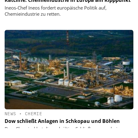
Ineos-Chef Ineos fordert europäische Politik auf,
Chemieindustrie zu retten.
NEWS
•
CHEMIE
Dow schließt Anlagen in Schkopau und Böhlen
Dow Chemical hat die endgültige Schließung von drei
Upstream-Anlagen in Europa - zwei in Deutschland und eine