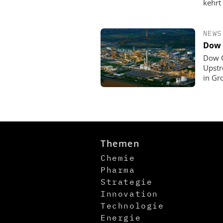
kehrt
NEWS
Dow 
Dow C
Upstr
in Gr
Themen
Chemie
Pharma
Strategie
Innovation
Technologie
Energie