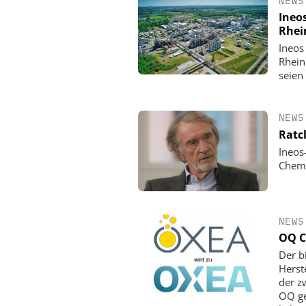
NEWS
Ineo
Rhei
Ineos
Rhein
seien
NEWS
Ratc
Ineos
Chemi
NEWS
OQ C
Der b
Herst
der z
OQ ge