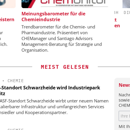
 E.V.
CHEMANAGER C/O WILEY-VCH GMBH
DIPL.
Meinungsbarometer für die
istern
Chemieindustrie
n:
Veranstaltungssponsoring: Next
Sk
dard für die
Generation Batteries and Hydrogen
Trendbarometer für die Chemie- und
eute und
ur
Pharmaindustrie. Präsentiert von
n
CHEManager und Santiago Advisors
ich.
Management-Beratung für Strategie und
Organisation.
MEIST GELESEN
•
CHEMIE
News
-Standort Schwarzheide wird Industriepark
itz
Nachr
sowie
ASF-Standort Schwarzheide wirbt unter neuem Namen
CHEM
kalierbarer Infrastruktur und umfangreichen Services
siedler und Kooperationspartner.
Mit I