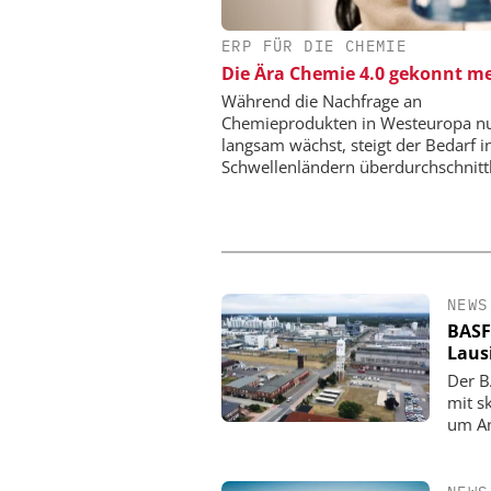
ERP FÜR DIE CHEMIE
EPAL DEUTSCHLAND
Die Ära Chemie 4.0 gekonnt me
EPAL CP-Palette
Qualitätsgesicherter Stan
Während die Nachfrage an
Chemielogistik von h
Chemieprodukten in Westeuropa n
morgen
langsam wächst, steigt der Bedarf i
Schwellenländern überdurchschnittl
NEWS
BASF
Laus
Der B
mit s
um An