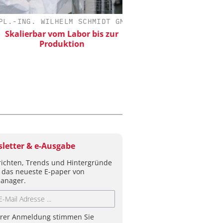
-ING. WILHELM SCHMIDT GMBH
ZEPPELIN SYSTEMS
alierbar vom Labor bis zur
Sichere und hocheff
Produktion
Produktion von Batte
letter & e-Ausgabe
ichten, Trends und Hintergründe
 das neueste E-paper von
anager.
hrer Anmeldung stimmen Sie