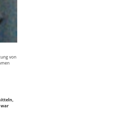
itung von
mmen
itteln,
 war