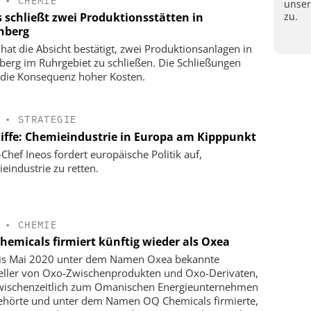
•
CHEMIE
unse
zu.
s schließt zwei Produktionsstätten in
nberg
 hat die Absicht bestätigt, zwei Produktionsanlagen in
berg im Ruhrgebiet zu schließen. Die Schließungen
 die Konsequenz hoher Kosten.
•
STRATEGIE
liffe: Chemieindustrie in Europa am Kipppunkt
-Chef Ineos fordert europäische Politik auf,
eindustrie zu retten.
•
CHEMIE
hemicals firmiert künftig wieder als Oxea
is Mai 2020 unter dem Namen Oxea bekannte
eller von Oxo-Zwischenprodukten und Oxo-Derivaten,
wischenzeitlich zum Omanischen Energieunternehmen
hörte und unter dem Namen OQ Chemicals firmierte,