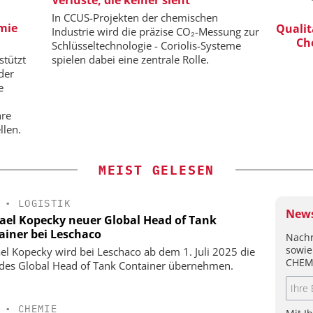
iziente
Veranstaltungssponsoring: Next
In CCUS-Projekten der chemischen
emie
riemassen
Generation Batteries and Hydrogen
Qualit
Industrie wird die präzise CO₂-Messung zur
Ch
Schlüsseltechnologie - Coriolis-Systeme
stützt
spielen dabei eine zentrale Rolle.
der
e
hre
llen.
MEIST GELESEN
•
LOGISTIK
News
ael Kopecky neuer Global Head of Tank
ainer bei Leschaco
Nachr
sowie
el Kopecky wird bei Leschaco ab dem 1. Juli 2025 die
CHEM
 des Global Head of Tank Container übernehmen.
•
CHEMIE