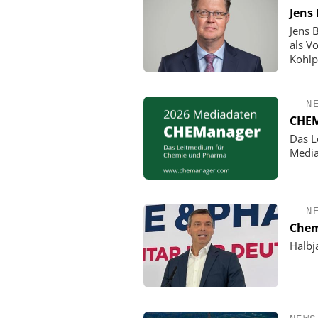
Jens
Jens 
als V
Kohlp
N
CHEM
Das L
Media
N
Chem
Halbj