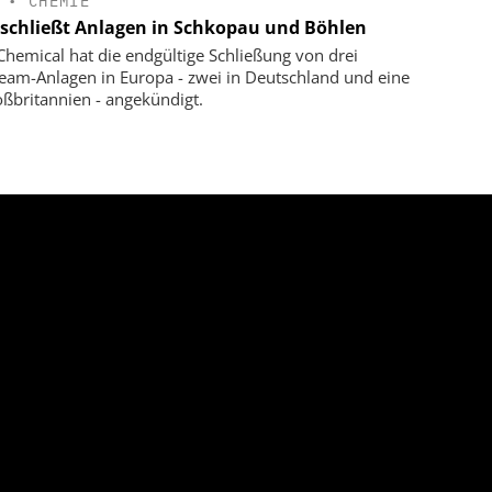
•
CHEMIE
schließt Anlagen in Schkopau und Böhlen
hemical hat die endgültige Schließung von drei
eam-Anlagen in Europa - zwei in Deutschland und eine
oßbritannien - angekündigt.