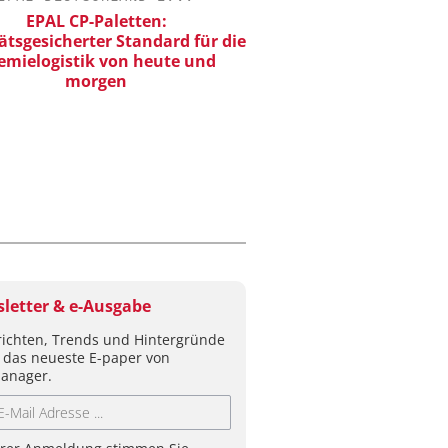
EPAL CP-Paletten:
Skalierbar vom Labor
ätsgesicherter Standard für die
Produktion
emielogistik von heute und
morgen
letter & e-Ausgabe
ichten, Trends und Hintergründe
 das neueste E-paper von
anager.