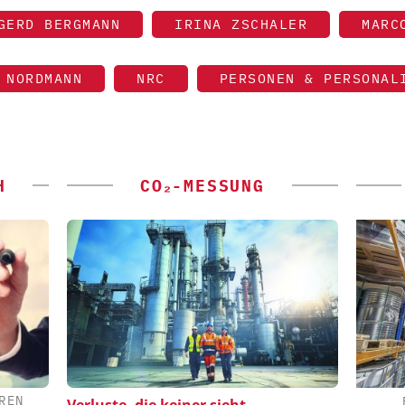
GERD BERGMANN
IRINA ZSCHALER
MARC
NORDMANN
NRC
PERSONEN & PERSONAL
H
CO₂-MESSUNG
REN
 GMBH
CHEMANAGER C/O WILEY-VCH GMBH
Verluste, die keiner sieht