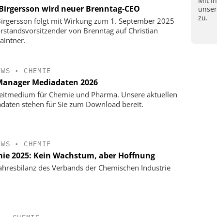
Mit I
 Birgersson wird neuer Brenntag-CEO
unse
zu.
Birgersson folgt mit Wirkung zum 1. September 2025
orstandsvorsitzender von Brenntag auf Christian
aintner.
EWS
•
CHEMIE
anager Mediadaten 2026
eitmedium für Chemie und Pharma. Unsere aktuellen
daten stehen für Sie zum Download bereit.
EWS
•
CHEMIE
ie 2025: Kein Wachstum, aber Hoffnung
ahresbilanz des Verbands der Chemischen Industrie