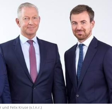
nd Felix Kruse (v.l.n.r.)