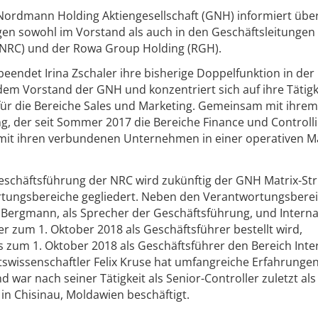
Nordmann Holding Aktiengesellschaft (GNH) informiert übe
en sowohl im Vorstand als auch in den Geschäftsleitungen
RC) und der Rowa Group Holding (RGH).
eendet Irina Zschaler ihre bisherige Doppelfunktion in der
m Vorstand der GNH und konzentriert sich auf ihre Tätigke
ür die Bereiche Sales und Marketing. Gemeinsam mit ihrem
, der seit Sommer 2017 die Bereiche Finance und Controll
 mit ihren verbundenen Unternehmen in einer operativen Ma
eschäftsführung der NRC wird zukünftig der GNH Matrix-St
rtungsbereiche gegliedert. Neben den Verantwortungsbere
 Bergmann, als Sprecher der Geschäftsführung, und Interna
r zum 1. Oktober 2018 als Geschäftsführer bestellt wird,
ls zum 1. Oktober 2018 als Geschäftsführer den Bereich Inte
tswissenschaftler Felix Kruse hat umfangreiche Erfahrungen
ar nach seiner Tätigkeit als Senior-Controller zuletzt als
 in Chisinau, Moldawien beschäftigt.