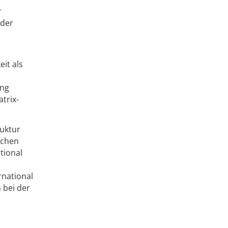
r
 der
it als
ing
trix-
ruktur
ichen
tional
rnational
 bei der