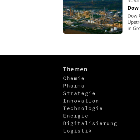
NEWS
Dow 
Dow C
Upstr
in Gr
Themen
Chemie
Pharma
Strategie
Innovation
Technologie
Energie
Digitalisierung
Logistik