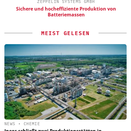
ZEPPELIN SYSTEMS GMBH
Sichere und hocheffiziente Produktion von
E
Batteriemassen
MEIST GELESEN
NEWS
•
CHEMIE
Ineos schließt zwei Produktionsstätten in