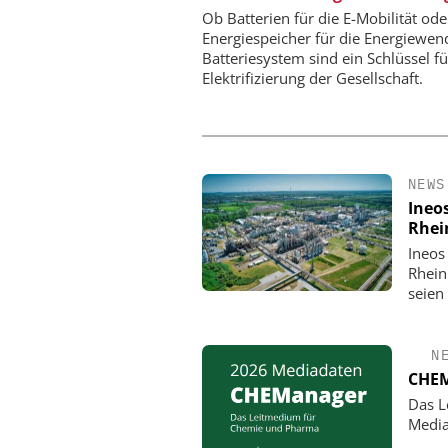
Ob Batterien für die E-Mobilität ode
Energiespeicher für die Energiewen
Batteriesystem sind ein Schlüssel fü
Elektrifizierung der Gesellschaft.
NEWS
Ineo
Rhei
Ineos
Rhein
seien
N
CHEM
Das L
Media