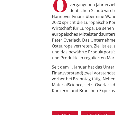
O
vergangenen Jahr erzie
deutlichen Schub wird 
Hannover Finanz über eine Wande
2020 spricht die Europäische Ko
Wirtschaft für Europa. Da sehen
europäisches Mittelstandsunter
Peter Overlack. Das Unternehmen
Osteuropa vertreten. Ziel ist es
und das bewährte Produktportfol
und Produkte in regulierten Mär
Seit dem 1. Januar hat das Unte
Finanzvorstand) zwei Vorstandss
vorher bei Brenntag tätig. Neb
MaterialScience, setzt Overlack
Konzern- und Branchen-Expertis
BAYER
BRENNTAG