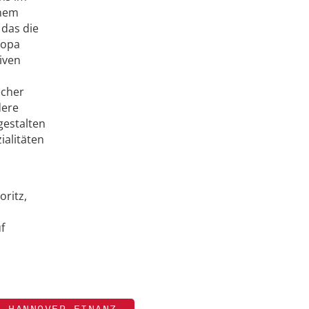
inem
 das die
ropa
iven
echer
dere
gestalten
ialitäten
oritz,
f
HANNOVER FINANZ