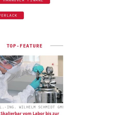
VERLACK
TOP-FEATURE
-ING. WILHELM SCHMIDT GMBH
ALEXANDER THAMM
alierbar vom Labor bis zur
Der neue Katalys