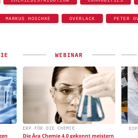
MARKUS HOSCHKE
OVERLACK
PETER O
GIE
WEBINAR
ERP FÜR DIE CHEMIE
 GMBH
EPAL DEUTSCHLAND E.V.
DIPL.
gen
Die Ära Chemie 4.0 gekonnt meistern
Wirkung
EPAL CP-Paletten:
Sk