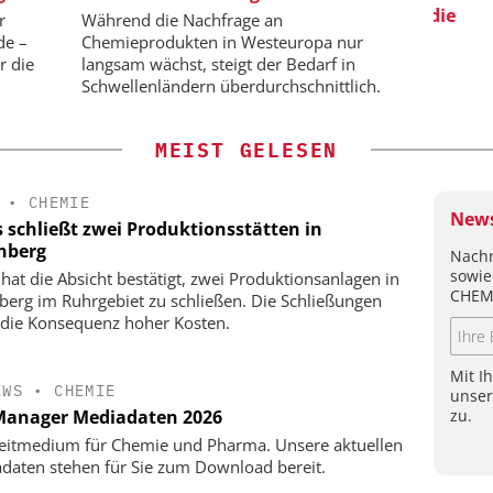
Qualitätsgesicherter Standard für die
r
Während die Nachfrage an
Chemielogistik von heute und
de –
Chemieprodukten in Westeuropa nur
morgen
r die
langsam wächst, steigt der Bedarf in
Schwellenländern überdurchschnittlich.
MEIST GELESEN
•
CHEMIE
News
s schließt zwei Produktionsstätten in
nberg
Nachr
sowie
 hat die Absicht bestätigt, zwei Produktionsanlagen in
CHEM
berg im Ruhrgebiet zu schließen. Die Schließungen
 die Konsequenz hoher Kosten.
Mit I
EWS
•
CHEMIE
unse
zu.
anager Mediadaten 2026
eitmedium für Chemie und Pharma. Unsere aktuellen
daten stehen für Sie zum Download bereit.