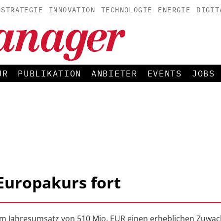
STRATEGIE
INNOVATION
TECHNOLOGIE
ENERGIE
DIGIT
UR
PUBLIKATION
ANBIETER
EVENTS
JOBS
Europakurs fort
em Jahresumsatz von 510 Mio. EUR einen erheblichen Zuwac