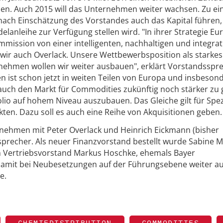
len. Auch 2015 will das Unternehmen weiter wachsen. Zu e
nach Einschätzung des Vorstandes auch das Kapital führen,
lanleihe zur Verfügung stellen wird. "In ihrer Strategie Eu
mmission von einer intelligenten, nachhaltigen und integrat
 wir auch Overlack. Unsere Wettbewerbsposition als starkes
nehmen wollen wir weiter ausbauen", erklärt Vorstandsspr
 ist schon jetzt in weiten Teilen von Europa und insbeson
, auch den Markt für Commodities zukünftig noch stärker zu 
io auf hohem Niveau auszubauen. Das Gleiche gilt für Spez
kten. Dazu soll es auch eine Reihe von Akquisitionen geben.
rnehmen mit Peter Overlack und Heinrich Eickmann (bisher
precher. Als neuer Finanzvorstand bestellt wurde Sabine M
en Vertriebsvorstand Markus Hoschke, ehemals Bayer
 damit bei Neubesetzungen auf der Führungsebene weiter au
e.
CHEMIEDISTRIBUTION
COMMODITIES