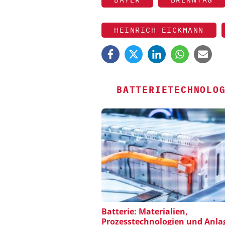
HEINRICH EICKMANN
BATTERIETECHNOLO
FETTE COMPACTING
Batterie: Materialien,
Prozesstechnologien und Anla
Kleine Probe, große 