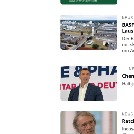
NEWS
BASF
Laus
Der B
mit s
um An
N
Chem
Halbj
NEWS
Ratc
Ineos