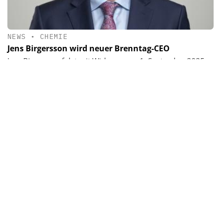
NEWS
•
CHEMIE
Jens Birgersson wird neuer Brenntag-CEO
Jens Birgersson folgt mit Wirkung zum 1. September 2025
als Vorstandsvorsitzender von Brenntag auf Christian
Kohlpaintner.
Newsletter & e-Ausgabe
Nachrichten, Trends und Hintergründe sowie das
neueste E-paper von CHEManager.
Mit Ihrer Anmeldung stimmen Sie unseren
Datenschutz-
Bestimmungen
zu.
ABSENDEN