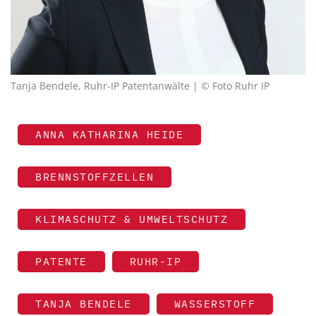
Tanja Bendele, Ruhr-IP Patentanwälte | © Foto Ruhr IP
ANNA KATHARINA HEIDE
BRENNSTOFFZELLEN
KLIMASCHUTZ & UMWELTSCHUTZ
PATENTE
RUHR-IP
TANJA BENDELE
WASSERSTOFF