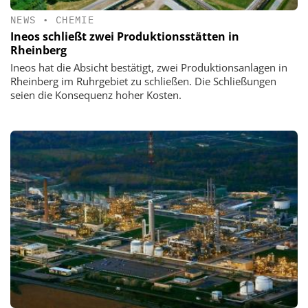
NEWS
•
CHEMIE
Ineos schließt zwei Produktionsstätten in
Rheinberg
Ineos hat die Absicht bestätigt, zwei Produktionsanlagen in
Rheinberg im Ruhrgebiet zu schließen. Die Schließungen
seien die Konsequenz hoher Kosten.