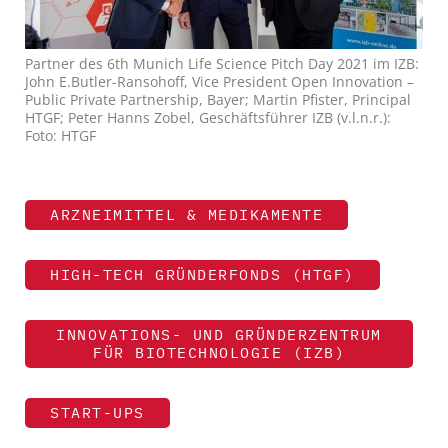
Partner des 6th Munich Life Science Pitch Day 2021 im IZB:
John E.Butler-Ransohoff, Vice President Open Innovation –
Public Private Partnership, Bayer; Martin Pfister, Principal
HTGF; Peter Hanns Zobel, Geschäftsführer IZB (v.l.n.r.):
Foto: HTGF
ARZNEIMITTEL & MEDIKAMENTE
HIGH-TECH GRÜNDERFONDS (HTGF)
INNOVATIONS- UND GRÜNDERZENTRUM
FÜR BIOTECHNOLOGIE (IZB)
START-UPS