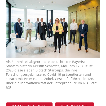
Als Stimmkreisabgeordnete besuchte die Bayerische
Staatsministerin Kerstin Schreyer, MdL, am 17. August
2020 diese sieben Biotech Start-ups, die ihre
Forschungsergebnisse zu Covid-19 präsentierten und
sprach mit Peter Hanns Zobel, Geschäftsführer des IZB,
über die Innovationskraft der Entrepreneure im IZB. Foto:
IZB
BIOTECHNOLOGIE
CORONAVIRUS