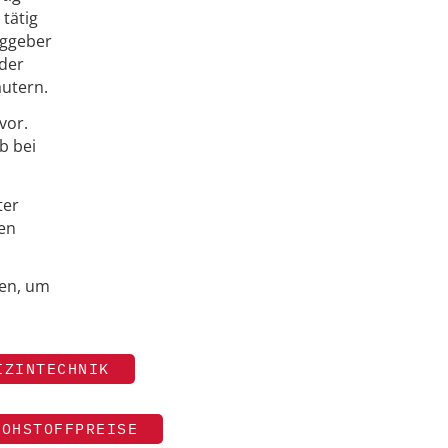
 tätig
aggeber
nder
äutern.
vor.
b bei
ter
en
ben, um
IZINTECHNIK
ROHSTOFFPREISE