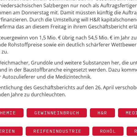
 niedersächsischen Salzbergen nur noch als Auftragsfertiger
nehmen am Donnerstag mit. Damit müssten künftig die Auftr
finanzieren. Durch die Umstellung will H&R kapitalschone
efirma das an diesem Freitag in ihrem Geschäftsbericht erl
euergewinn von 1,5 Mio. € übrig nach 54,5 Mio. € im Jahr zu
e Rohstoffpreise sowie ein deutlich schärferer Wettbewer
 zu.
 Weichmacher, Grundöle und weitere Substanzen her, die un
 und in der Baustoffbranche eingesetzt werden. Dazu komm
ür Autozulieferer und die Medizintechnik.
ntlichung des Geschäftsberichts auf den 26. April verscho
den Jahre zu durchleuchten.
HEMIE
GEWINNEINBRUCH
H&R
MED
ERIEN
REIFENINDUSTRIE
ROHÖL