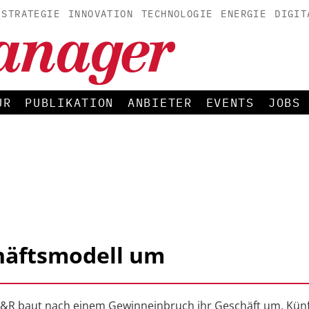
STRATEGIE
INNOVATION
TECHNOLOGIE
ENERGIE
DIGIT
UR
PUBLIKATION
ANBIETER
EVENTS
JOBS
häftsmodell um
H&R baut nach einem Gewinneinbruch ihr Geschäft um. Künf