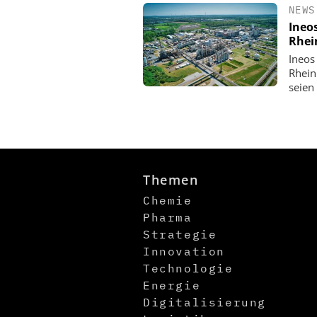
NEWS
Ineo
Rhei
Ineos
Rhein
seien
Themen
Chemie
Pharma
Strategie
Innovation
Technologie
Energie
Digitalisierung