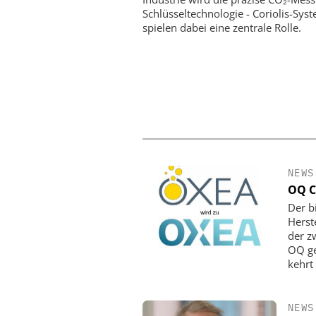
Schlüsseltechnologie - Coriolis-Sys
spielen dabei eine zentrale Rolle.
NEWS
OQ C
Der b
Herst
der z
OQ ge
kehrt
NEWS