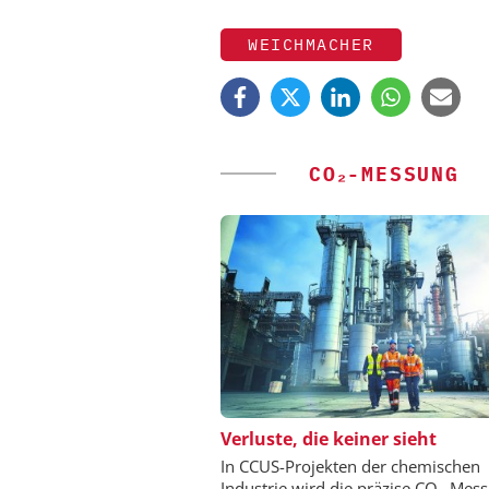
WEICHMACHER
CO₂-MESSUNG
ZEPPELIN SYSTEMS
Verluste, die keiner sieht
Sichere und hocheff
In CCUS-Projekten der chemischen
Produktion von Batte
Industrie wird die präzise CO₂-Mes