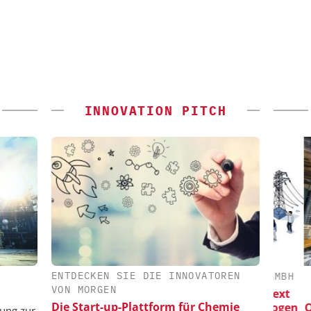
INNOVATION PITCH
ENTDECKEN SIE DIE INNOVATOREN
 GMBH
CHEMANAGER C/O WILEY-VCH GMBH
VON MORGEN
iziente
Veranstaltungssponsoring: Next
Die Start-up-Plattform für Chemie
riemassen
Generation Batteries and Hydrogen
Qualit
sung zur