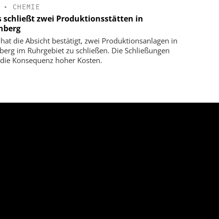
•
CHEMIE
s schließt zwei Produktionsstätten in
nberg
 hat die Absicht bestätigt, zwei Produktionsanlagen in
berg im Ruhrgebiet zu schließen. Die Schließungen
 die Konsequenz hoher Kosten.