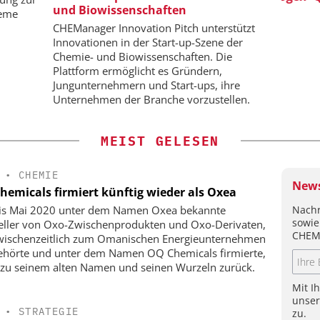
und Biowissenschaften
Ch
teme
CHEManager Innovation Pitch unterstützt
Innovationen in der Start-up-Szene der
Chemie- und Biowissenschaften. Die
Plattform ermöglicht es Gründern,
Jungunternehmern und Start-ups, ihre
Unternehmen der Branche vorzustellen.
MEIST GELESEN
•
CHEMIE
News
hemicals firmiert künftig wieder als Oxea
Nachr
is Mai 2020 unter dem Namen Oxea bekannte
sowie
eller von Oxo-Zwischenprodukten und Oxo-Derivaten,
CHEM
wischenzeitlich zum Omanischen Energieunternehmen
hörte und unter dem Namen OQ Chemicals firmierte,
 zu seinem alten Namen und seinen Wurzeln zurück.
Mit I
unse
•
STRATEGIE
zu.