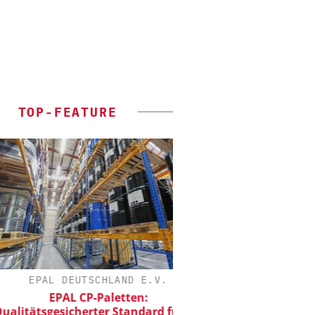
TOP-FEATURE
EPAL DEUTSCHLAND E.V.
DIPL.-ING. WILHELM S
EPAL CP-Paletten:
Skalierbar vom Labor
ätsgesicherter Standard für die
Produktion