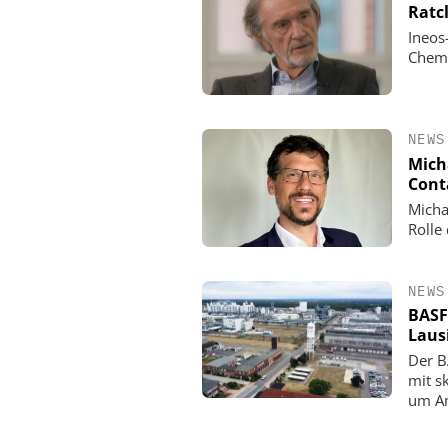
Ratc
Ineos
Chemi
NEWS
Mich
Cont
Micha
Rolle
NEWS
BASF
Laus
Der B
mit s
um An