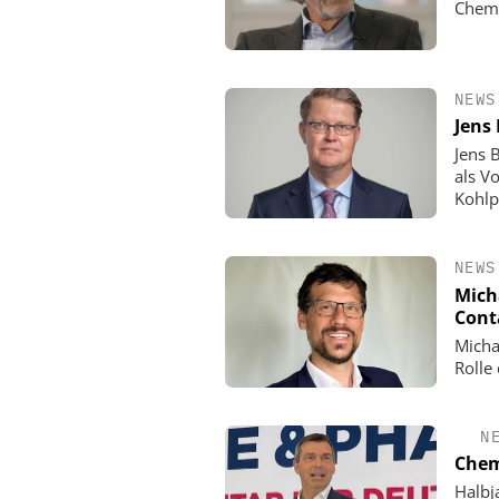
Chemi
NEWS
Jens
Jens 
als V
Kohlp
NEWS
Mich
Cont
Micha
Rolle
N
Chem
Halbj