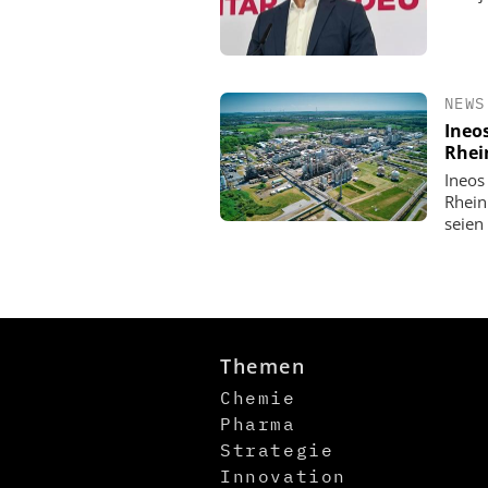
NEWS
Ineo
Rhei
Ineos
Rhein
seien
Themen
Chemie
Pharma
Strategie
Innovation