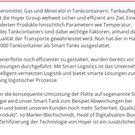
nsmittel, Gas und Mineralöl in Tankcontainern, Tankauflie
t die Hoyer Group weltweit sicher und effizient ans Ziel. Ein
erten Produkte hinsichtlich Parametern wie Temperatur,
des Tankcontainers sind dabei wichtige Faktoren, anhand de
Qualität der Transporte gewährleistet wird. Nun hat der in 
.000 Tankcontainer als Smart Tanks ausgestattet.
erflotte noch effizienter zu gestalten, wurden bereits vor
klösungen durchgeführt. Mit Smart Logistics ist das Untern
elligent vernetzten Logistik und bietet smarte Lösungen zu
ng logistischer Prozesse.
hier die konsequente Umrüstung der Flotte auf sogenannte 
logie wird unser Smart Tank zum Beispiel Abweichungen bei
n und bietet unseren Kunden noch mehr Sicherheit, Qualit
 Produkt“, so Marlen Blechschmidt, Head of Digitalisation Bu
Zertifizierung der Technologie von Hoyer ist ein zusätzliche