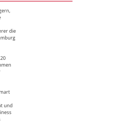
gern,
e
rer die
Hamburg
 20
ehmen
r
Smart
ät und
siness
s