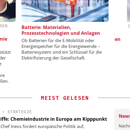
REN
-VCH GMBH
ZEPPELIN SYSTEMS GMBH
DIPL.
Batterie: Materialien,
Prozesstechnologien und Anlagen
ing: Next
Sichere und hocheffiziente
Sk
emie
nd Hydrogen
Produktion von Batteriemassen
Ob Batterien für die E-Mobilität oder
Energiespeicher für die Energiewende –
stützt
Batteriesystem sind ein Schlüssel für die
der
Elektrifizierung der Gesellschaft.
e
hre
llen.
MEIST GELESEN
•
STRATEGIE
News
liffe: Chemieindustrie in Europa am Kipppunkt
Nachr
-Chef Ineos fordert europäische Politik auf,