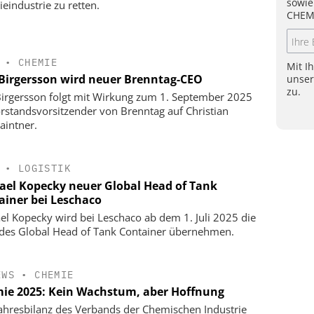
sowie
eindustrie zu retten.
CHEM
•
CHEMIE
Mit I
 Birgersson wird neuer Brenntag-CEO
unse
zu.
Birgersson folgt mit Wirkung zum 1. September 2025
orstandsvorsitzender von Brenntag auf Christian
aintner.
•
LOGISTIK
ael Kopecky neuer Global Head of Tank
ainer bei Leschaco
el Kopecky wird bei Leschaco ab dem 1. Juli 2025 die
 des Global Head of Tank Container übernehmen.
EWS
•
CHEMIE
ie 2025: Kein Wachstum, aber Hoffnung
ahresbilanz des Verbands der Chemischen Industrie