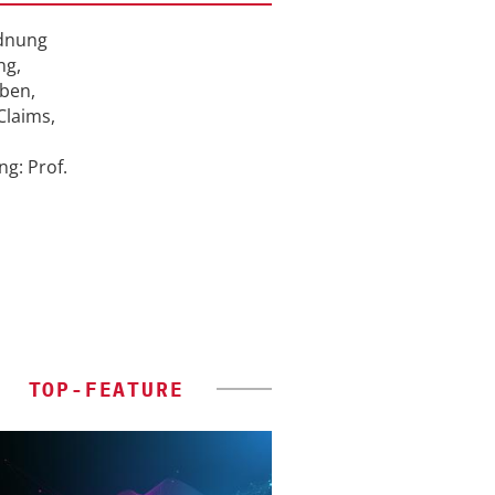
rdnung
ng,
ben,
Claims,
g: Prof.
TOP-FEATURE