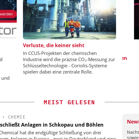
-VCH GMBH
ZEPPELIN SYSTEMS GMBH
S
Verluste, die keiner sieht
ing: Next
Sichere und hocheffiziente
In CCUS-Projekten der chemischen
nd Hydrogen
Produktion von Batteriemassen
V
nd
Industrie wird die präzise CO₂-Messung zur
wis
Schlüsseltechnologie - Coriolis-Systeme
spielen dabei eine zentrale Rolle.
e und
MEIST GELESEN
•
CHEMIE
News
schließt Anlagen in Schkopau und Böhlen
Nachr
hemical hat die endgültige Schließung von drei
sowie
eam-Anlagen in Europa - zwei in Deutschland und eine