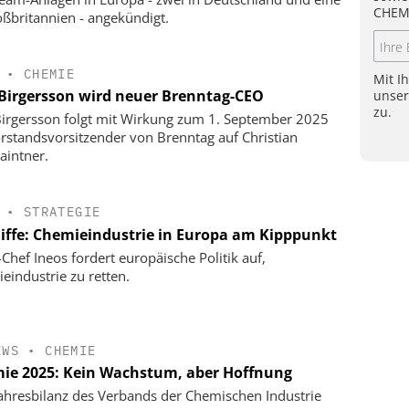
CHEM
oßbritannien - angekündigt.
•
CHEMIE
Mit I
 Birgersson wird neuer Brenntag-CEO
unse
zu.
Birgersson folgt mit Wirkung zum 1. September 2025
orstandsvorsitzender von Brenntag auf Christian
aintner.
•
STRATEGIE
liffe: Chemieindustrie in Europa am Kipppunkt
-Chef Ineos fordert europäische Politik auf,
eindustrie zu retten.
EWS
•
CHEMIE
ie 2025: Kein Wachstum, aber Hoffnung
ahresbilanz des Verbands der Chemischen Industrie