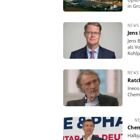
in Gr
NEWS
Jens
Jens 
als V
Kohlp
NEWS
Ratc
Ineos
Chemi
N
Chem
Halbj