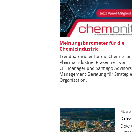
CHEMANAGER C/O WILEY
Meinungsbarometer für die
Chemieindustrie
Veranstaltungssponsor
Generation Batteries a
Trendbarometer für die Chemie- u
Pharmaindustrie. Präsentiert von
CHEManager und Santiago Advisors
Management-Beratung für Strategi
Organisation.
NEWS
Dow 
Dow C
Upstr