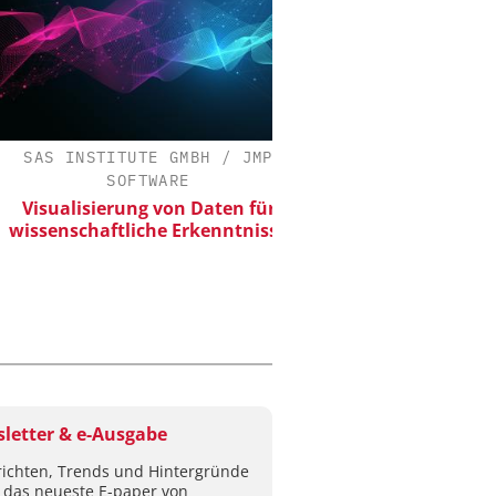
AS INSTITUTE GMBH / JMP
DIPL.-ING. WILHELM S
SOFTWARE
Skalierbar vom Labor
Produktion
isualisierung von Daten für
senschaftliche Erkenntnisse
letter & e-Ausgabe
ichten, Trends und Hintergründe
 das neueste E-paper von