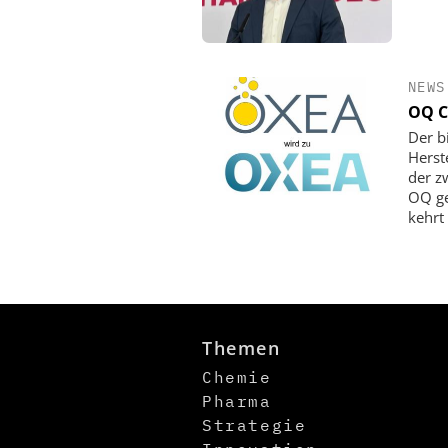
NEWS
OQ C
Der b
Herst
der z
OQ ge
kehrt
Themen
Chemie
Pharma
Strategie