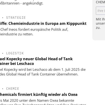
CHEM
oßbritannien - angekündigt.
•
STRATEGIE
Mit I
liffe: Chemieindustrie in Europa am Kipppunkt
unse
zu.
-Chef Ineos fordert europäische Politik auf,
eindustrie zu retten.
•
LOGISTIK
ael Kopecky neuer Global Head of Tank
ainer bei Leschaco
el Kopecky wird bei Leschaco ab dem 1. Juli 2025 die
 des Global Head of Tank Container übernehmen.
•
CHEMIE
hemicals firmiert künftig wieder als Oxea
is Mai 2020 unter dem Namen Oxea bekannte
eller von Oxo-Zwischenprodukten und Oxo-Derivaten,