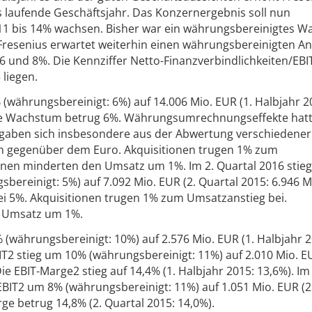
s laufende Geschäftsjahr. Das Konzernergebnis soll nun
1 bis 14% wachsen. Bisher war ein währungsbereinigtes 
Fresenius erwartet weiterhin einen währungsbereinigten An
und 8%. Die Kennziffer Netto-Finanzverbindlichkeiten/EBI
 liegen.
währungsbereinigt: 6%) auf 14.006 Mio. EUR (1. Halbjahr 2
che Wachstum betrug 6%. Währungsumrechnungseffekte hatt
ergaben sich insbesondere aus der Abwertung verschiedener
n gegenüber dem Euro. Akquisitionen trugen 1% zum
onen minderten den Umsatz um 1%. Im 2. Quartal 2016 stieg
reinigt: 5%) auf 7.092 Mio. EUR (2. Quartal 2015: 6.946 Mi
i 5%. Akquisitionen trugen 1% zum Umsatzanstieg bei.
n Umsatz um 1%.
(währungsbereinigt: 10%) auf 2.576 Mio. EUR (1. Halbjahr 2
IT2 stieg um 10% (währungsbereinigt: 11%) auf 2.010 Mio. EU
ie EBIT-Marge2 stieg auf 14,4% (1. Halbjahr 2015: 13,6%). Im 
EBIT2 um 8% (währungsbereinigt: 11%) auf 1.051 Mio. EUR (2
rge betrug 14,8% (2. Quartal 2015: 14,0%).