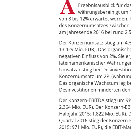
A
Ergebnisausblick für da
währungsbereinigt um 1
von 8 bis 12% erwartet worden. 
des Konzernumsatzes zwischen 6 
am Jahresende 2016 bei rund 2,5
Der Konzernumsatz stieg um 4% (
13.429 Mio. EUR). Das organis
negativen Einfluss von 2%. Sie 
lateinamerikanischer Währunge
Umsatzanstieg bei. Desinvestiti
Konzernumsatz um 2% (währungsbe
Das organische Wachstum lag be
Desinvestitionen minderten de
Der Konzern-EBITDA stieg um 9% 
2.364 Mio. EUR). Der Konzern-EB
Halbjahr 2015: 1.822 Mio. EUR). D
Quartal 2016 stieg der Konzern-
2015: 971 Mio. EUR), die EBIT-Ma