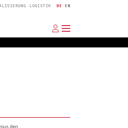
ALISIERUNG
LOGISTIK
DE
EN
enius den