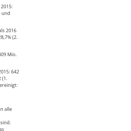
 2015:
n und
als 2016
8,7% (2.
409 Mio.
2015: 642
 (1.
reinigt:
n alle
sind.
as