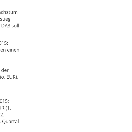
Wachstum
stieg
TDA3 soll
015:
en einen
 der
o. EUR).
015:
R (1.
2.
. Quartal