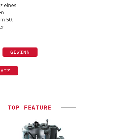
z eines
en
um 50.
er
GEWINN
SATZ
TOP-FEATURE