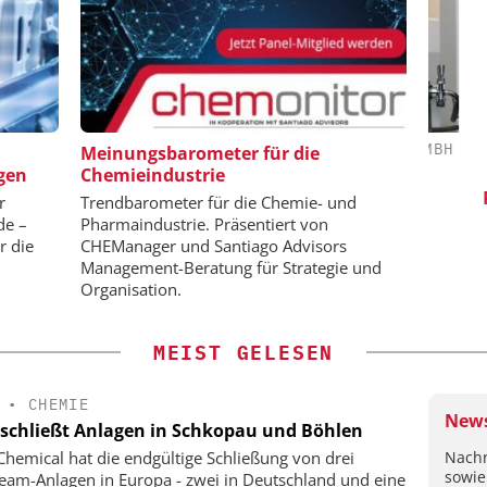
H / JMP
DIPL.-ING. WILHELM SCHMIDT GMBH
Meinungsbarometer für die
gen
Chemieindustrie
Skalierbar vom Labor bis zur
S
Produktion
Pro
aten für
r
Trendbarometer für die Chemie- und
enntnisse
de –
Pharmaindustrie. Präsentiert von
r die
CHEManager und Santiago Advisors
Management-Beratung für Strategie und
Organisation.
MEIST GELESEN
•
CHEMIE
News
schließt Anlagen in Schkopau und Böhlen
Nachr
hemical hat die endgültige Schließung von drei
sowie
eam-Anlagen in Europa - zwei in Deutschland und eine