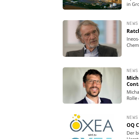
in Gr
NEWS
Ratc
Ineos
Chemi
NEWS
Mich
Cont
Micha
Rolle
NEWS
OQ C
Der b
Herst