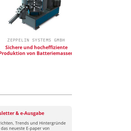
ZEPPELIN SYSTEMS GMBH
EPAL DEUTSCHLAND
ichere und hocheffiziente
EPAL CP-Palett
duktion von Batteriemassen
Qualitätsgesicherter Sta
Chemielogistik von h
morgen
letter & e-Ausgabe
ichten, Trends und Hintergründe
 das neueste E-paper von