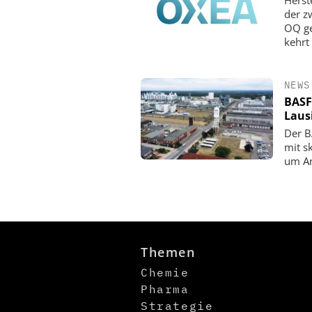
der z
OQ ge
kehrt
NEWS
BASF
Laus
Der B
mit s
um An
Themen
Chemie
Pharma
Strategie