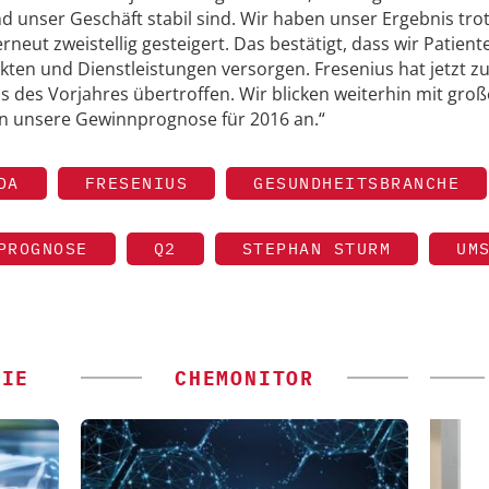
d unser Geschäft stabil sind. Wir haben unser Ergebnis trot
neut zweistellig gesteigert. Das bestätigt, dass wir Patient
kten und Dienstleistungen versorgen. Fresenius hat jetzt z
s des Vorjahres übertroffen. Wir blicken weiterhin mit groß
n unsere Gewinnprognose für 2016 an.“
DA
FRESENIUS
GESUNDHEITSBRANCHE
PROGNOSE
Q2
STEPHAN STURM
UM
GIE
CHEMONITOR