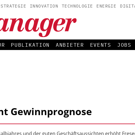
STRATEGIE
INNOVATION
TECHNOLOGIE
ENERGIE
DIGIT
UR
PUBLIKATION
ANBIETER
EVENTS
JOBS
öht Gewinnprognose
 Halbjahres und der guten Geschäftsaussichten erhöht Fres