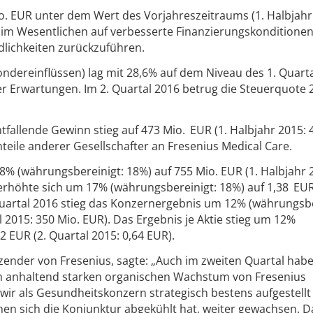
io. EUR unter dem Wert des Vorjahreszeitraums (1. Halbjahr
t im Wesentlichen auf verbesserte Finanzierungskonditione
dlichkeiten zurückzuführen.
ndereinflüssen) lag mit 28,6% auf dem Niveau des 1. Quart
 Erwartungen. Im 2. Quartal 2016 betrug die Steuerquote 2
tfallende Gewinn stieg auf 473 Mio. EUR (1. Halbjahr 2015: 
teile anderer Gesellschafter an Fresenius Medical Care.
% (währungsbereinigt: 18%) auf 755 Mio. EUR (1. Halbjahr 
 erhöhte sich um 17% (währungsbereinigt: 18%) auf 1,38 EUR
 Quartal 2016 stieg das Konzernergebnis um 12% (währungsbe
l 2015: 350 Mio. EUR). Das Ergebnis je Aktie stieg um 12%
2 EUR (2. Quartal 2015: 0,64 EUR).
ender von Fresenius, sagte: „Auch im zweiten Quartal habe
 anhaltend starken organischen Wachstum von Fresenius
 wir als Gesundheitskonzern strategisch bestens aufgestellt 
enen sich die Konjunktur abgekühlt hat, weiter gewachsen. D