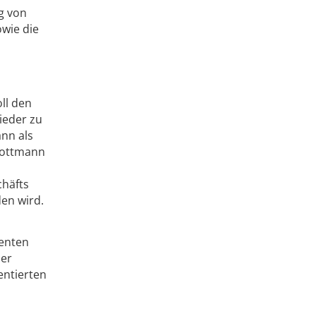
g von
owie die
ll den
ieder zu
ann als
 Kottmann
chäfts
en wird.
denten
der
entierten