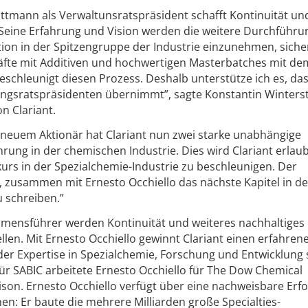
ttmann als Verwaltunsratspräsident schafft Kontinuität un
 Seine Erfahrung und Vision werden die weitere Durchführu
sition in der Spitzengruppe der Industrie einzunehmen, sicher
fte mit Additiven und hochwertigen Masterbatches mit de
eschleunigt diesen Prozess. Deshalb unterstütze ich es, das
ungsratspräsidenten übernimmt”, sagte Konstantin Winterst
n Clariant.
s neuem Aktionär hat Clariant nun zwei starke unabhängige
rung in der chemischen Industrie. Dies wird Clariant erlau
rs in der Spezialchemie-Industrie zu beschleunigen. Der
f, zusammen mit Ernesto Occhiello das nächste Kapitel in de
u schreiben.”
mensführer werden Kontinuität und weiteres nachhaltiges
len. Mit Ernesto Occhiello gewinnt Clariant einen erfahren
er Expertise in Spezialchemie, Forschung und Entwicklung
 für SABIC arbeitete Ernesto Occhiello für The Dow Chemical
n. Ernesto Occhiello verfügt über eine nachweisbare Erfo
: Er baute die mehrere Milliarden große Specialties-