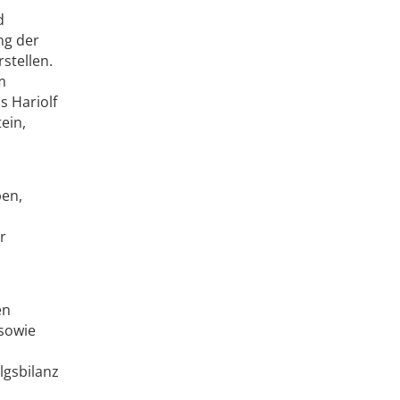
d
ng der
stellen.
m
s Hariolf
ein,
ben,
r
en
 sowie
lgsbilanz