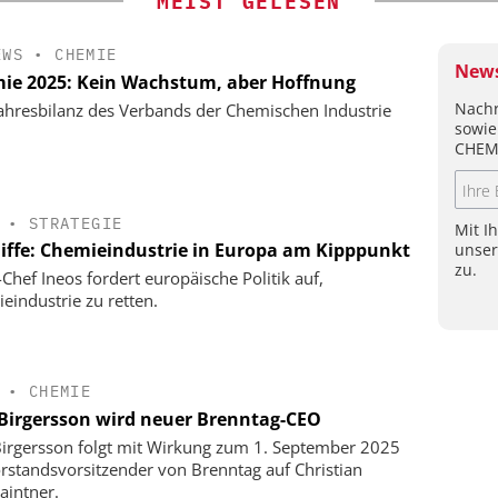
MEIST GELESEN
EWS
•
CHEMIE
News
ie 2025: Kein Wachstum, aber Hoffnung
Nachr
ahresbilanz des Verbands der Chemischen Industrie
sowie
CHEM
•
STRATEGIE
Mit I
liffe: Chemieindustrie in Europa am Kipppunkt
unse
zu.
-Chef Ineos fordert europäische Politik auf,
eindustrie zu retten.
•
CHEMIE
 Birgersson wird neuer Brenntag-CEO
Birgersson folgt mit Wirkung zum 1. September 2025
orstandsvorsitzender von Brenntag auf Christian
aintner.