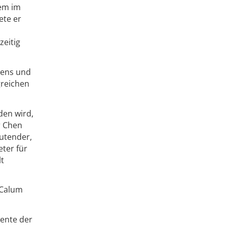
nem im
ete er
zeitig
mens und
greichen
en wird,
r Chen
utender,
eter für
t
 Calum
ente der