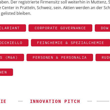
ben. Der registrierte Firmensitz soll weiterhin in Muttenz, 
Center in Pratteln, Schweiz, sein. Aktien werden an der Sc
 gelisted bleiben.
CLARIANT
CORPORATE GOVERNANCE
DOW
OCCHIELLO
FEINCHEMIE & SPEZIALCHEMIE
S (M&A)
PERSONEN & PERSONALIA
RUD
NEN
GIE
INNOVATION PITCH