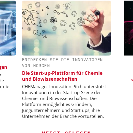
ENTDECKEN SIE DIE INNOVATOREN
 GMBH
ZEPPELIN SYSTEMS GMBH
S
VON MORGEN
gen
ator
Sichere und hocheffiziente
Die Start-up-Plattform für Chemie
Produktion von Batteriemassen
Vi
r
und Biowissenschaften
wis
de –
r die
CHEManager Innovation Pitch unterstützt
Innovationen in der Start-up-Szene der
Chemie- und Biowissenschaften. Die
Plattform ermöglicht es Gründern,
Jungunternehmern und Start-ups, ihre
Unternehmen der Branche vorzustellen.