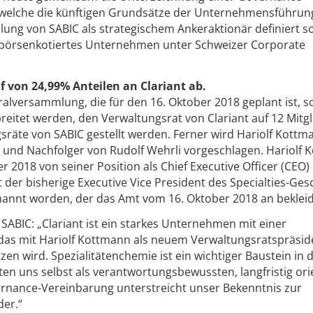
 welche die künftigen Grundsätze der Unternehmensführun
tellung von SABIC als strategischem Ankeraktionär definiert s
s börsenkotiertes Unternehmen unter Schweizer Corporate
f von 24,99% Anteilen an Clariant ab.
alversammlung, die für den 16. Oktober 2018 geplant ist, so
reitet werden, den Verwaltungsrat von Clariant auf 12 Mitgl
sräte von SABIC gestellt werden. Ferner wird Hariolf Kottm
 und Nachfolger von Rudolf Wehrli vorgeschlagen. Hariolf
 2018 von seiner Position als Chief Executive Officer (CEO)
der bisherige Executive Vice President des Specialties-Ges
rnannt worden, der das Amt vom 16. Oktober 2018 an bekleid
SABIC: „Clariant ist ein starkes Unternehmen mit einer
 das mit Hariolf Kottmann als neuem Verwaltungsratspräsi
zen wird. Spezialitätenchemie ist ein wichtiger Baustein in 
ten uns selbst als verantwortungsbewussten, langfristig ori
ernance-Vereinbarung unterstreicht unser Bekenntnis zur
der.“