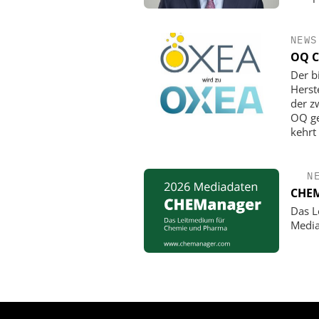
NEWS
OQ C
Der b
Herst
der z
OQ ge
kehrt
N
CHEM
Das L
Media