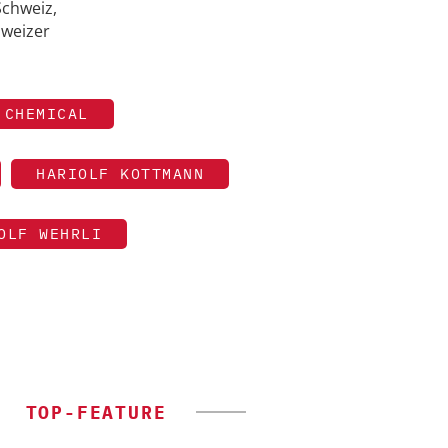
Schweiz,
hweizer
 CHEMICAL
HARIOLF KOTTMANN
OLF WEHRLI
TOP-FEATURE