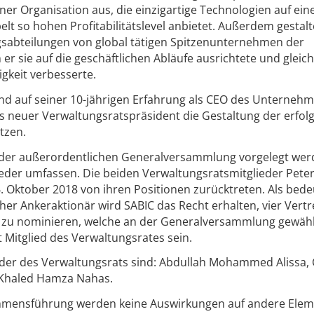
ner Organisation aus, die einzigartige Technologien auf ei
t so hohen Profitabilitätslevel anbietet. Außerdem gestalt
gsabteilungen von global tätigen Spitzenunternehmen der
r sie auf die geschäftlichen Abläufe ausrichtete und gleich
igkeit verbesserte.
end auf seiner 10-jährigen Erfahrung als CEO des Unterneh
ls neuer Verwaltungsratspräsident die Gestaltung der erfol
tzen.
der außerordentlichen Generalversammlung vorgelegt werd
lieder umfassen. Die beiden Verwaltungsratsmitglieder Pete
 Oktober 2018 von ihren Positionen zurücktreten. Als bede
scher Ankeraktionär wird SABIC das Recht erhalten, vier Vertr
t zu nominieren, welche an der Generalversammlung gewähl
 Mitglied des Verwaltungsrates sein.
ieder des Verwaltungsrats sind: Abdullah Mohammed Alissa,
 Khaled Hamza Nahas.
hmensführung werden keine Auswirkungen auf andere Elem