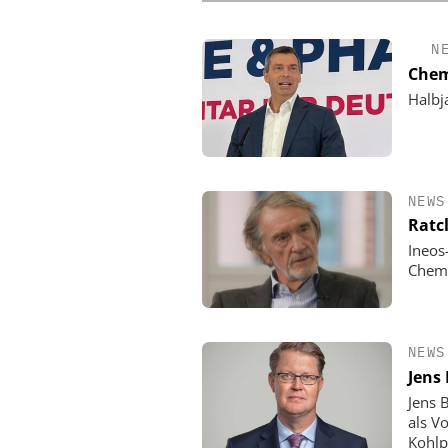
N
Chem
Halbj
NEWS
Ratc
Ineos
Chemi
NEWS
Jens
Jens 
als V
Kohlp