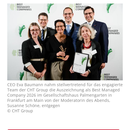
CEO Eva Baumann nahm stellvertretend für das engagierte
Team der CHT Group die Auszeichnung als Best Managed
Company 2026 im Gesellschaftshaus Palmengarten in
Frankfurt am Main von der Moderatorin des Abends,
Susanne Schöne, entgegen
© CHT Group