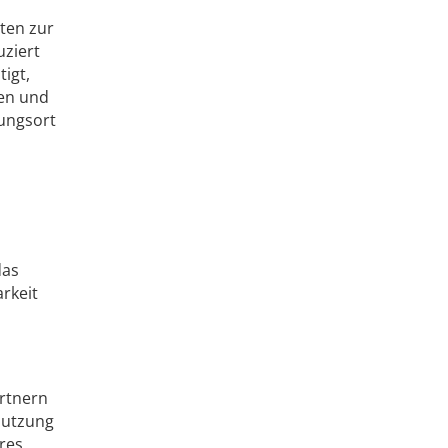
ten zur
uziert
tigt,
den und
rungsort
das
rkeit
rtnern
Nutzung
res