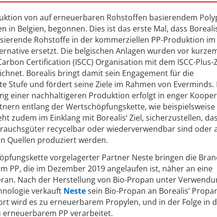
duktion von auf erneuerbaren Rohstoffen basierendem Poly
en in Belgien, begonnen. Dies ist das erste Mal, dass Boreali
asierende Rohstoffe in der kommerziellen PP-Produktion im
ernative ersetzt. Die belgischen Anlagen wurden vor kurze
Carbon Certification (ISCC) Organisation mit dem ISCC-Plus-Z
ichnet. Borealis bringt damit sein Engagement für die
ste Stufe und fördert seine Ziele im Rahmen von Everminds.
ng einer nachhaltigeren Produktion erfolgt in enger Koope
tnern entlang der Wertschöpfungskette, wie beispielsweise
t zudem im Einklang mit Borealis‘ Ziel, sicherzustellen, das
brauchsgüter recycelbar oder wiederverwendbar sind oder a
n Quellen produziert werden.
höpfungskette vorgelagerter Partner Neste bringen die Bra
m PP, die im Dezember 2019 angelaufen ist, näher an eine
heran. Nach der Herstellung von Bio-Propan unter Verwend
hnologie verkauft
Neste
sein Bio-Propan an Borealis’ Propa
ort wird es zu erneuerbarem Propylen, und in der Folge in 
u erneuerbarem PP verarbeitet.