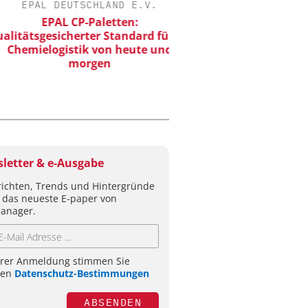
EPAL DEUTSCHLAND E.V.
DIPL.-ING. WILHELM SC
EPAL CP-Paletten:
Skalierbar vom Labor
ätsgesicherter Standard für die
Produktion
emielogistik von heute und
morgen
letter & e-Ausgabe
ichten, Trends und Hintergründe
 das neueste E-paper von
anager.
hrer Anmeldung stimmen Sie
ren
Datenschutz-Bestimmungen
ABSENDEN