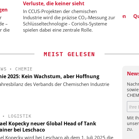
-VCH GMBH
ZEPPELIN SYSTEMS GMBH
Verluste, die keiner sieht
gen
ing: Next
Sichere und hocheffiziente
In CCUS-Projekten der chemischen
d Hydrogen
Produktion von Batteriemassen
Qualit
r
Industrie wird die präzise CO₂-Messung zur
Ch
de –
Schlüsseltechnologie - Coriolis-Systeme
r die
spielen dabei eine zentrale Rolle.
MEIST GELESEN
EWS
•
CHEMIE
News
ie 2025: Kein Wachstum, aber Hoffnung
Nachr
ahresbilanz des Verbands der Chemischen Industrie
sowie
CHEM
•
LOGISTIK
Mit I
ael Kopecky neuer Global Head of Tank
unse
zu.
ainer bei Leschaco
el Kopecky wird bei Leschaco ab dem 1. Juli 2025 die