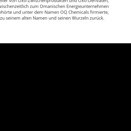
eller von Oxo-Zwischenprodukten und Oxo-Derivaten,
wischenzeitlich zum Omanischen Energieunternehmen
hörte und unter dem Namen OQ Chemicals firmierte,
 zu seinem alten Namen und seinen Wurzeln zurück.