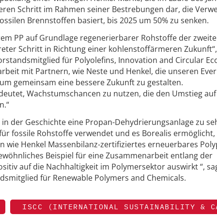
iteren Schritt im Rahmen seiner Bestrebungen dar, die Ver
fossilen Brennstoffen basiert, bis 2025 um 50% zu senken.
rem PP auf Grundlage regenerierbarer Rohstoffe der zweit
reter Schritt in Richtung einer kohlenstoffärmeren Zukunft“,
orstandsmitglied für Polyolefins, Innovation and Circular 
beit mit Partnern, wie Neste und Henkel, die unseren Eve
l, um gemeinsam eine bessere Zukunft zu gestalten.
edeutet, Wachstumschancen zu nutzen, die den Umstieg auf
n.“
al in der Geschichte eine Propan-Dehydrierungsanlage zu se
ür fossile Rohstoffe verwendet und es Borealis ermöglicht, 
en wie Henkel Massenbilanz-zertifiziertes erneuerbares Pol
rgewöhnliches Beispiel für eine Zusammenarbeit entlang der
sitiv auf die Nachhaltigkeit im Polymersektor auswirkt “, sa
dsmitglied für Renewable Polymers and Chemicals.
ISCC (INTERNATIONAL SUSTAINABILITY & C