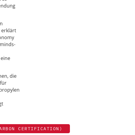
wendung
en
 erklärt
Economy
rminds-
 eine
hen, die
für
ypropylen
gt
ARBON CERTIFICATION)