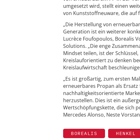
umgesetzt wird, stellt einen we
von Kunststoffneuware, die auf 
„Die Herstellung von erneuerba
Generation ist ein weiterer konk
Lucrèce Foufopoulos, Borealis V
Solutions. „Die enge Zusammenar
Mindset teilen, ist der Schlüsse
Kreislauforientiert zu denken b
Kreislaufwirtschaft beschleunige
„Es ist großartig, zum ersten M
erneuerbares Propan als Ersatz f
nachhaltigkeitsorientierte Mark
herzustellen. Dies ist ein auße
Wertschöpfungskette, die sich po
Mercedes Alonso, Neste Vorstan
BOREALIS
HENKEL