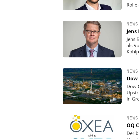
Rolle
NEWS
Jens
Jens 
als V
Kohlp
NEWS
Dow 
Dow C
Upstr
in Gr
NEWS
OQ C
Der b