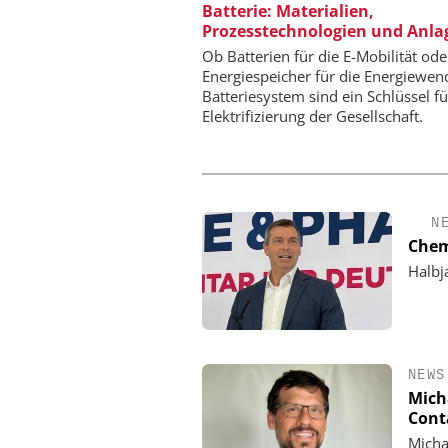
CHEMANAGER C/O WILEY
Batterie: Materialien,
Prozesstechnologien und Anla
Veranstaltungssponsor
Generation Batteries an
Ob Batterien für die E-Mobilität ode
Energiespeicher für die Energiewen
Batteriesystem sind ein Schlüssel fü
Elektrifizierung der Gesellschaft.
N
Chem
Halbj
NEWS
Mich
Cont
Micha