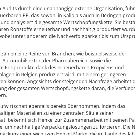
 Audits durch eine unabhängige externe Organisation, führ
euerbaren PP, das sowohl in Kallo als auch in Beringen prod
st und analysiert die gesamte Wertschöpfungskette. Sie bestä
baren Rohstoffe erneuerbar und nachhaltig produziert wur
d, wobei unter anderem die Nachverfolgbarkeit bis zum Ursp
zählen eine Reihe von Branchen, wie beispielsweise der
Automobilsektor, der Pharmabereich, sowie die
ihre Endprodukte dank des erneuerbaren Propylens und
Anlagen in Belgien produziert wird, mit einem geringeren
en können. Angesichts der steigenden Nachfrage arbeitet 
ng der gesamten Wertschöpfungskette daran, die Verfügba
ern.
aufwirtschaft ebenfalls bereits übernommen. Indem das
tiger Materialien zu einer zentralen Säule seiner
at, bekennt sich Henkel zur Zusammenarbeit mit seinen Pa
e, um nachhaltige Verpackungslösungen zu forcieren. Die 
ackung einer wichtigen Henkel-Marke, die im Laufe des Jah