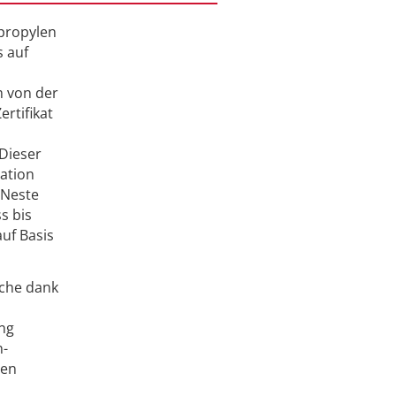
propylen
s auf
m von der
ertifikat
 Dieser
ration
 Neste
s bis
uf Basis
nche dank
ung
n-
den