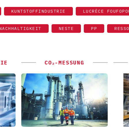
KUNTSTOFFINDUSTRIE
LUCRÈCE FOUFOPO
NACHHALTIGKEIT
NESTE
PP
RESS
GIE
CO₂-MESSUNG