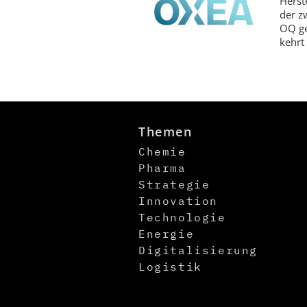
Herst
der z
OQ ge
kehrt
Themen
Chemie
Pharma
Strategie
Innovation
Technologie
Energie
Digitalisierung
Logistik