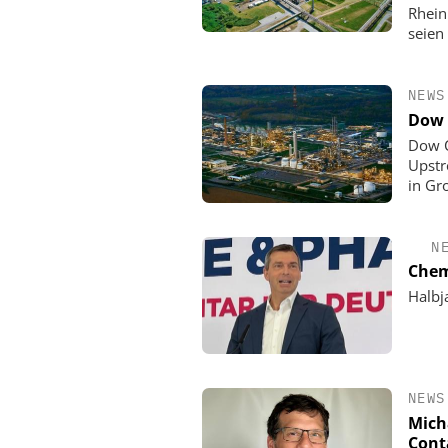
Rhein
seien
NEWS
Dow 
Dow C
Upstr
in Gr
N
Chem
Halbj
NEWS
Mich
Cont