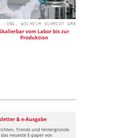
-ING. WILHELM SCHMIDT GMBH
CHEMANAGER C/O WILEY
alierbar vom Labor bis zur
Veranstaltungssponsor
Produktion
Generation Batteries a
letter & e-Ausgabe
ichten, Trends und Hintergründe
 das neueste E-paper von