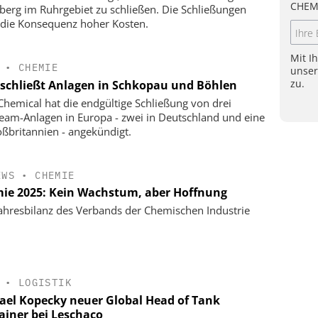
CHEM
berg im Ruhrgebiet zu schließen. Die Schließungen
 die Konsequenz hoher Kosten.
Mit I
•
CHEMIE
unse
zu.
schließt Anlagen in Schkopau und Böhlen
hemical hat die endgültige Schließung von drei
eam-Anlagen in Europa - zwei in Deutschland und eine
oßbritannien - angekündigt.
EWS
•
CHEMIE
ie 2025: Kein Wachstum, aber Hoffnung
ahresbilanz des Verbands der Chemischen Industrie
•
LOGISTIK
ael Kopecky neuer Global Head of Tank
ainer bei Leschaco