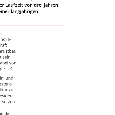
er Laufzeit von drei Jahren
iner langjährigen
-,
shore-
raft
Gerüstbau
 sein,
dabei von
ger UK.
in, und
bestens
ktur zu
esident
t setzen
nd die