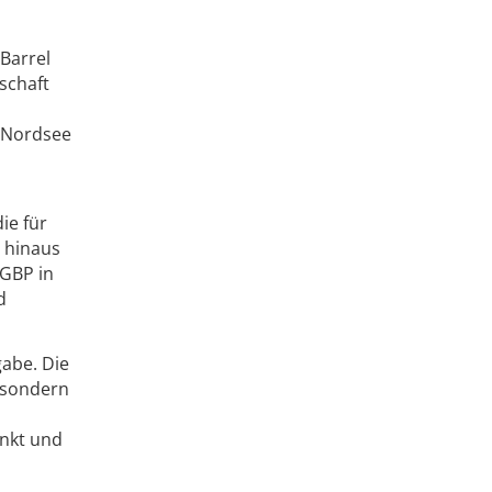
 Barrel
schaft
r Nordsee
ie für
r hinaus
 GBP in
d
gabe. Die
 sondern
enkt und