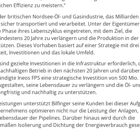
chen Effizienz zu meistern.“
 der britischen Nordsee-Öl- und Gasindustrie, das Milliarden
 sicher transportiert und verarbeitet. Unter der Eigentümer
e Phase ihres Lebenszyklus eingetreten, mit dem Ziel, die
destens 20 Jahre zu verlängern und die Produktion in de
tützen. Dieses Vorhaben basiert auf einer Strategie mit drei
it, Investitionen und das lokale Umfeld.
nd gezielte Investitionen in die Infrastruktur erforderlich, d
 nachhaltigen Betrieb in den nächsten 20 Jahren und darübe
ündigte Ineos FPS eine strategische Investition von 500 Mio.
gestalten, seine Lebensdauer zu verlängern und die Öl- un
ngfristig und nachhaltig zu unterstützen.
istungen unterstützt Bilfinger seine Kunden bei dieser Auf
ternehmens optimieren nicht nur die Leistung der Anlagen,
Lebensdauer der Pipelines. Darüber hinaus wird durch die
emäßen Isolierung und Dichtung der Energieverbrauch ges