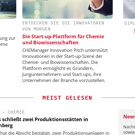
ENTDECKEN SIE DIE INNOVATOREN
 E.V.
ZEPPELIN SYSTEMS GMBH
DIPL.
VON MORGEN
n:
Sichere und hocheffiziente
Sk
Die Start-up-Plattform für Chemie
dard für die
Produktion von Batteriemassen
sung zur
und Biowissenschaften
eute und
teme
CHEManager Innovation Pitch unterstützt
Innovationen in der Start-up-Szene der
Chemie- und Biowissenschaften. Die
Plattform ermöglicht es Gründern,
Jungunternehmern und Start-ups, ihre
Unternehmen der Branche vorzustellen.
MEIST GELESEN
•
CHEMIE
News
s schließt zwei Produktionsstätten in
nberg
Nachr
sowie
 hat die Absicht bestätigt, zwei Produktionsanlagen in