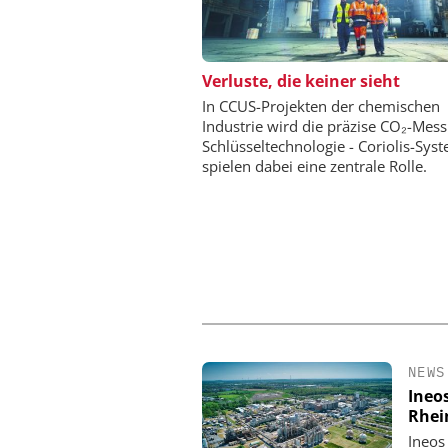
EPAL DEUTSCHLAND
Verluste, die keiner sieht
EPAL CP-Palette
In CCUS-Projekten der chemischen
Qualitätsgesicherter Stan
Industrie wird die präzise CO₂-Mes
Chemielogistik von h
Schlüsseltechnologie - Coriolis-Sys
morgen
spielen dabei eine zentrale Rolle.
NEWS
Ineo
Rhei
Ineos