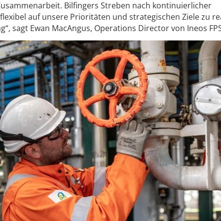
Zusammenarbeit. Bilfingers Streben nach kontinuierlicher
flexibel auf unsere Prioritäten und strategischen Ziele zu re
rag“, sagt Ewan MacAngus, Operations Director von Ineos FPS