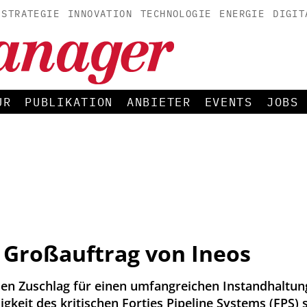
STRATEGIE
INNOVATION
TECHNOLOGIE
ENERGIE
DIGIT
UR
PUBLIKATION
ANBIETER
EVENTS
JOBS
t Großauftrag von Ineos
den Zuschlag für einen umfangreichen Instandhaltung
sigkeit des kritischen Forties Pipeline Systems (FPS) 