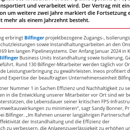
sportiert und verarbeitet wird. Der Vertrag mit ein
on um weitere zwei Jahre markiert die Fortsetzung e
eit mehr als einem Jahrzehnt besteht.
g erbringt
Bilfinger
projektbezogene Zugangs-, Isolierungs
chutzleistungen sowie Instandhaltungsarbeiten an den On
69 km langen Pipelinesystems. Der Anfang Januar 2024 in K
ilfinger
Business Units Instandhaltung sowie Isolierung, 
führt. Rund 130 Bilfinger-Mitarbeiter werden täglich vor Ort
de Leistungserbringung zu gewährleisten. Ineos profitiert 
und Expertise der beauftragten Unternehmenseinheit Bilfin
ner Nummer 1 in Sachen Effizienz und Nachhaltigkeit zu se
en in die Entwicklung unserer Mitarbeiter vor Ort sind wir 
nterstützen, die Lebensdauer seiner kritischen FPS-Infrastru
 Umweltauswirkungen zu minimieren“, sagt Sandy Bonner, Pr
i Bilfinger. „Im Rahmen unserer langjährigen Partnerschaf
Effektivität der Instandhaltung und die Effizienz der
ich zu verbessern, die Anlagenzuverlässigkeit zu erhöhen u