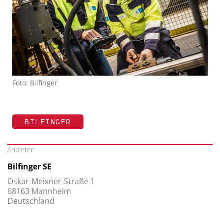
Foto: Bilfinger
BILFINGER
Anbieter
Bilfinger SE
Oskar-Meixner-Straße 1
68163 Mannheim
Deutschland