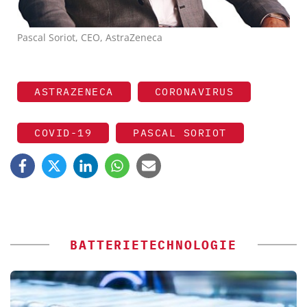
Pascal Soriot, CEO, AstraZeneca
ASTRAZENECA
CORONAVIRUS
COVID-19
PASCAL SORIOT
BATTERIETECHNOLOGIE