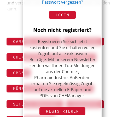
Passwort vergessen?
und versteht, wie und wo KI effizient genutzt werden
kann.
LOGIN
Noch nicht registriert?
Registrieren Sie sich jetzt
CARSTEN SUNTROP
CHEMIEPARK
kostenfrei und Sie erhalten vollen
Zugriff auf alle exklusiven
CHEMIEPARKS & INDUSTRIEPARKS
Beiträge. Mit unserem Newsletter
senden wir Ihnen Top-Meldungen
aus der Chemie-,
CMC²
Pharmaindustrie. Außerdem
erhalten Sie regelmässig Zugriff
KÜNSTLICHE INTELLIGENZ (KI)
auf die aktuellen E-Paper und
PDFs von CHEManager.
SITES & SERVICES
STANDORTE
REGISTRIEREN