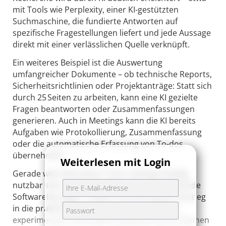
mit Tools wie Perplexity, einer KI-gestützten
Suchmaschine, die fundierte Antworten auf
spezifische Fragestellungen liefert und jede Aussage
direkt mit einer verlässlichen Quelle verknüpft.
Ein weiteres Beispiel ist die Auswertung
umfangreicher Dokumente – ob technische Reports,
Sicherheitsrichtlinien oder Projektanträge: Statt sich
durch 25 Seiten zu arbeiten, kann eine KI gezielte
Fragen beantworten oder Zusammenfassungen
generieren. Auch in Meetings kann die KI bereits
Aufgaben wie Protokollierung, Zusammenfassung
oder die automatische Erfassung von To-dos
übernehmen.
Weiterlesen mit Login
Gerade weil viele dieser Tools niedrigschwellig
nutzbar sind – z. T. direkt integriert in bestehende
Softwarelösungen – bieten sie einen guten Einstieg
in die praktische KI-Nutzung. Nur wer selbst
experimentiert, lernt den konkreten Nutzen kennen