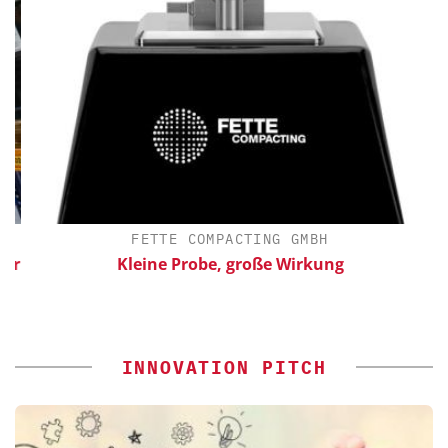
FETTE COMPACTING GMBH
ür
Kleine Probe, große Wirkung
INNOVATION PITCH