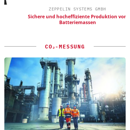
ZEPPELIN SYSTEMS GMBH
Sichere und hocheffiziente Produktion von
E
Batteriemassen
CO₂-MESSUNG