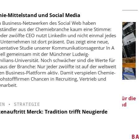
ie-Mittelstand und Social Media
n Business-Netzwerken des Social Web haben
lständler aus der Chemiebranche kaum eine Stimme:
eder zwölfte CEO nutzt LinkedIn und nicht einmal jedes
e Unternehmen ist dort präsent. Das zeigt eine neue,
sentative Studie unserer Kommunikationsagentur In A
ell gemeinsam mit der Münchner Ludwig-
ilians-Universität. Noch schwächer sind die Werte für
aus der Branche: Nur jeder zwölfte ist auf der weltweit
en Business-Plattform aktiv. Damit verspielen Chemie-
ohstofffirmen Chancen in Recruiting, Vertrieb und
 GMBH
EPAL DEUTSCHLAND E.V.
narbeit.
iziente
EPAL CP-Paletten:
K
riemassen
Qualitätsgesicherter Standard für die
Chemielogistik von heute und
EN
•
STRATEGIE
morgen
enauftritt Merck: Tradition trifft Neugierde
B