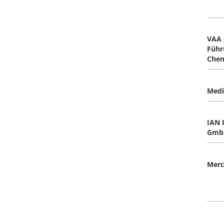
VAA 
Führ
Che
Medi
IAN 
Gmb
Merc