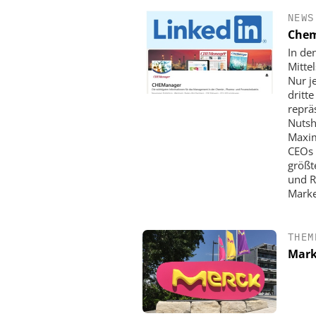
NEWS
Chem
In de
Mitte
Nur j
dritt
reprä
Nutsh
Maxim
CEOs 
größt
und R
ZEPPELIN SYSTEMS
Marke
Sichere und hocheff
Produktion von Batte
THEM
Mark