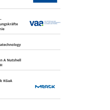
–
ungskräfte
mie
atechnology
In A Nutshell
H
k KGaA