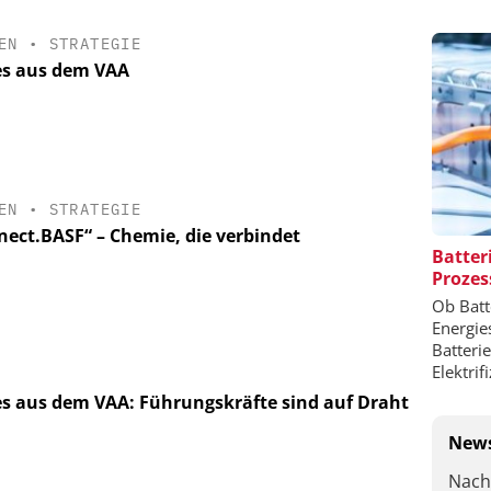
EN
•
STRATEGIE
s aus dem VAA
EN
•
STRATEGIE
nect.BASF“ – Chemie, die verbindet
Batter
Prozes
Ob Batt
Energie
Batteri
Elektrif
s aus dem VAA: Führungskräfte sind auf Draht
News
Nach