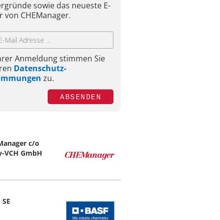
ergründe sowie das neueste E-
r von CHEManager.
Ihrer Anmeldung stimmen Sie
ren
Datenschutz-
timmungen
zu.
ABSENDEN
anager c/o
ey-VCH GmbH
 SE