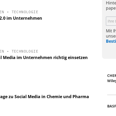
Hint
pape
EN
•
TECHNOLOGIE
2.0 im Unternehmen
Mit 
unse
Bes
EN
•
TECHNOLOGIE
al Media im Unternehmen richtig einsetzen
CHEM
Wil
age zu Social Media in Chemie und Pharma
BASF