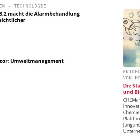
EN
•
TECHNOLOGIE
18.2 macht die Alarmbehandlung
sichtlicher
acor: Umweltmanagement
ENTDE
VON M
Die St
und Bi
CHEMana
Innovat
Chemie-
Plattfo
Jungunt
Unterne