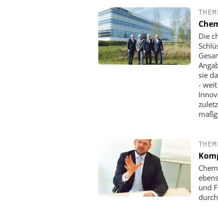
THEM
Chem
Die c
Schlü
Gesam
Angab
sie d
- wei
Innov
zulet
maßge
DIPL.-ING. WILHELM SC
Skalierbar vom Labor
THEM
Produktion
Komp
Chemi
ebens
und F
durch