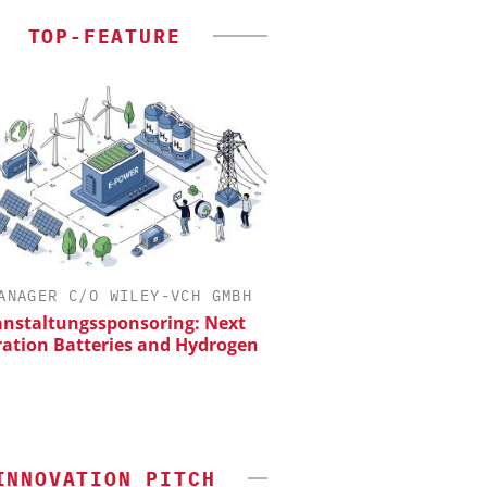
TOP-FEATURE
ANAGER C/O WILEY-VCH GMBH
ZEPPELIN SYSTEMS
anstaltungssponsoring: Next
Sichere und hocheff
ation Batteries and Hydrogen
Produktion von Batte
INNOVATION PITCH