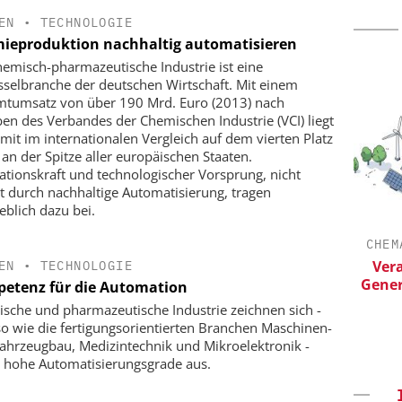
EN
•
TECHNOLOGIE
ieproduktion nachhaltig automatisieren
hemisch-pharmazeutische Industrie ist eine
sselbranche der deutschen Wirtschaft. Mit einem
tumsatz von über 190 Mrd. Euro (2013) nach
en des Verbandes der Chemischen Industrie (VCI) liegt
amit im internationalen Vergleich auf dem vierten Platz
t an der Spitze aller europäischen Staaten.
ationskraft und technologischer Vorsprung, nicht
zt durch nachhaltige Automatisierung, tragen
blich dazu bei.
HMIDT GMBH
EPAL DEUTSCHLAND E.V.
CHEM
 bis zur
EPAL CP-Paletten:
Ver
EN
•
TECHNOLOGIE
Qualitätsgesicherter Standard für die
Gener
etenz für die Automation
Chemielogistik von heute und
sche und pharmazeutische Industrie zeichnen sich -
morgen
o wie die fertigungsorientierten Branchen Maschinen-
ahrzeugbau, Medizintechnik und Mikroelektronik -
 hohe Automatisierungsgrade aus.