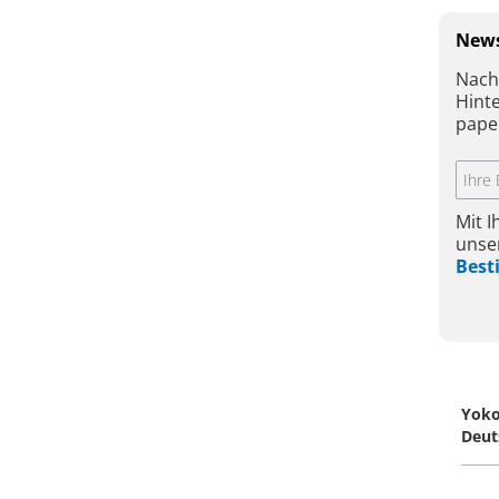
News
Nach
Hint
pape
Mit 
unse
Bes
Yok
Deut