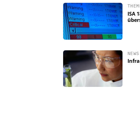
THEM
ISA 
über
NEWS
Infr