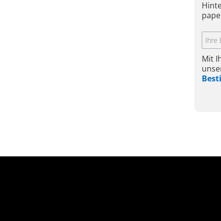
Hint
pape
Mit 
unse
Bes