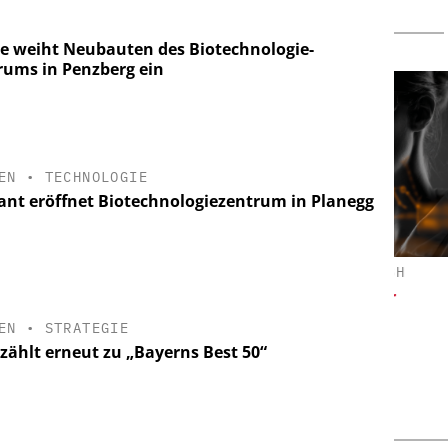
e weiht Neubauten des Biotechnologie-
rums in Penzberg ein
EN
•
TECHNOLOGIE
iant eröffnet Biotechnologiezentrum in Planegg
ND E.V.
ALEXANDER THAMM GMBH
DIP
ten:
Der neue Katalysator
andard für die
EN
•
STRATEGIE
 heute und
zählt erneut zu „Bayerns Best 50“