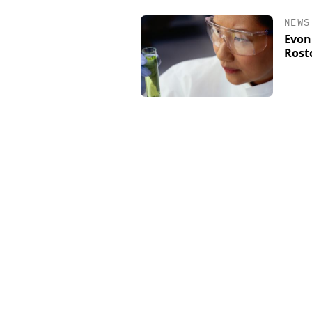
NEWS
Evon
Rost