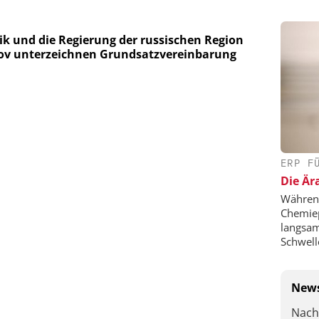
ik und die Regierung der russischen Region
ov unterzeichnen Grundsatzvereinbarung
ERP F
Die Är
Während
Chemie
langsam
Schwell
News
Nach