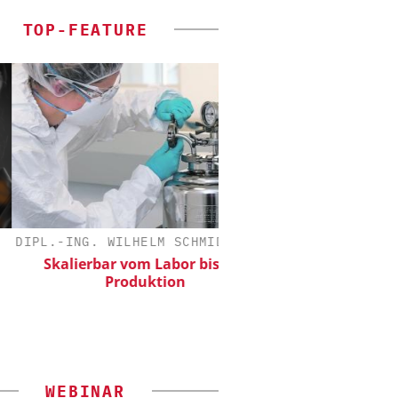
TOP-FEATURE
L.-ING. WILHELM SCHMIDT GMBH
FETTE COMPACTI
Skalierbar vom Labor bis zur
Kleine Probe, gro
Produktion
WEBINAR