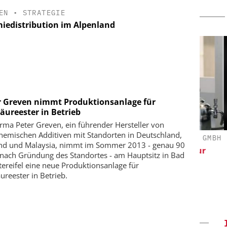
EN
•
STRATEGIE
iedistribution im Alpenland
r Greven nimmt Produktionsanlage für
äureester in Betrieb
irma Peter Greven, ein führender Hersteller von
hemischen Additiven mit Standorten in Deutschland,
D E.V.
DIPL.-ING. WILHELM SCHMIDT GMBH
nd und Malaysia, nimmt im Sommer 2013 - genau 90
en:
Skalierbar vom Labor bis zur
 nach Gründung des Standortes - am Hauptsitz in Bad
ndard für die
Produktion
ereifel eine neue Produktionsanlage für
heute und
ureester in Betrieb.