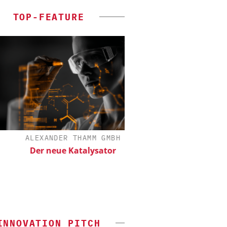
TOP-FEATURE
ALEXANDER THAMM GMBH
ZEPPELIN SYSTEM
Der neue Katalysator
Sichere und hochef
Produktion von Batt
INNOVATION PITCH