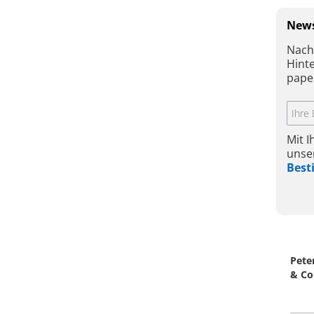
News
Nach
Hint
pape
Mit 
unse
Bes
Pete
& Co