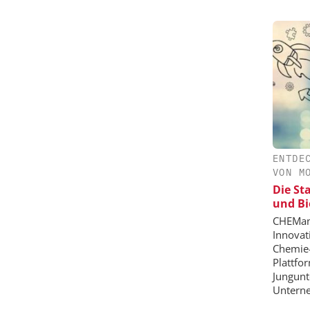
ENTDE
VON M
Die St
und Bi
CHEMana
Innovat
Chemie-
Plattfo
Jungunt
Unterne