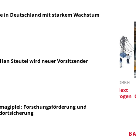
e in Deutschland mit starkem Wachstum
 Han Steutel wird neuer Vorsitzender
H / JMP
CHEMANAGER C/O WILEY-VCH GMBH
Veranstaltungssponsoring: Next
Generation Batteries and Hydrogen
Quali
Daten für
C
kenntnisse
magipfel: Forschungsförderung und
dortsicherung
B