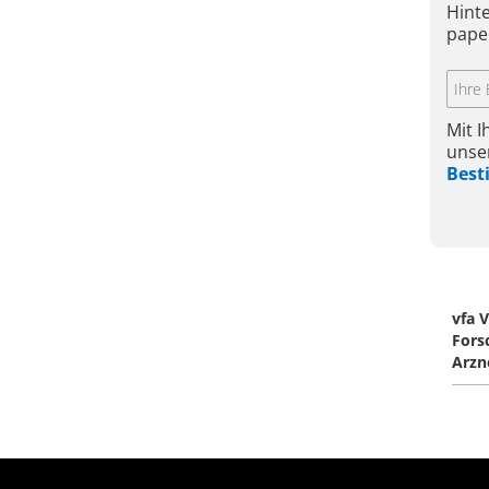
Hint
pape
Mit 
unse
Bes
vfa 
Fors
Arzn