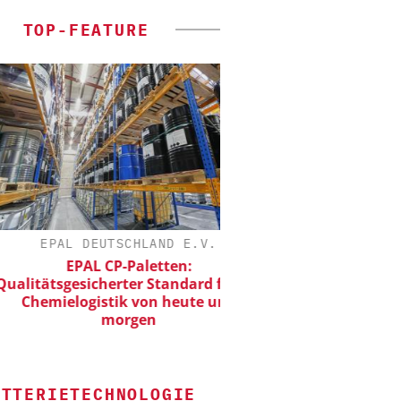
TOP-FEATURE
EPAL DEUTSCHLAND E.V.
ALEXANDER THAM
EPAL CP-Paletten:
Der neue Kataly
tätsgesicherter Standard für die
hemielogistik von heute und
morgen
ATTERIETECHNOLOGIE