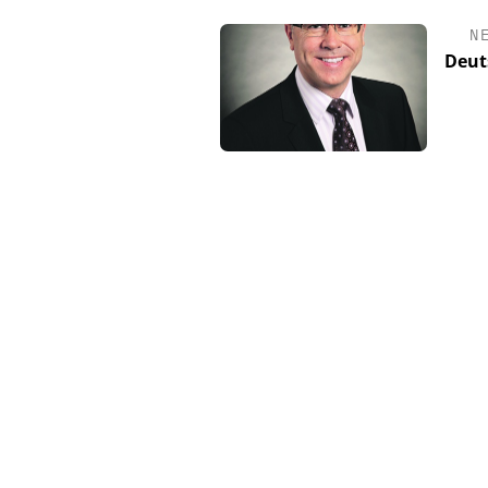
N
Deut