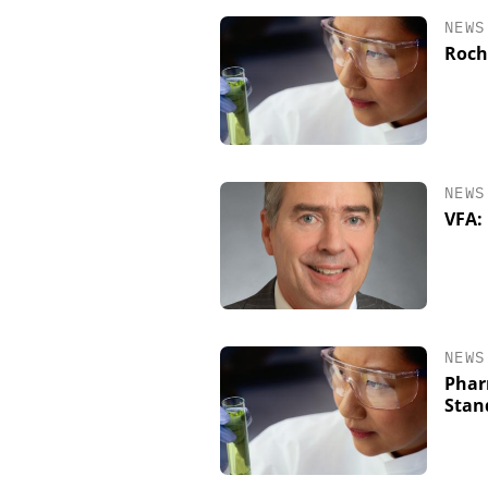
NEWS
Roch
NEWS
VFA:
SAS INSTITUTE GMB
SOFTWARE
Visualisierung von 
NEWS
wissenschaftliche Er
Phar
Stan