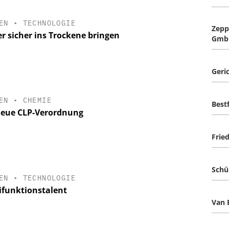
EN
•
TECHNOLOGIE
Zepp
er sicher ins Trockene bringen
Gmb
Geri
EN
•
CHEMIE
Best
neue CLP-Verordnung
Fried
Schü
EN
•
TECHNOLOGIE
ifunktionstalent
Van 