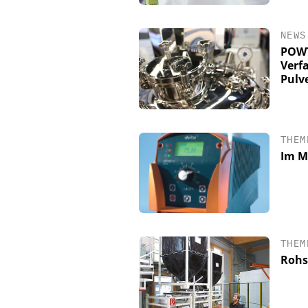
NEWS
POWT
Verf
Pulv
THEM
Im Mi
THEM
Rohs