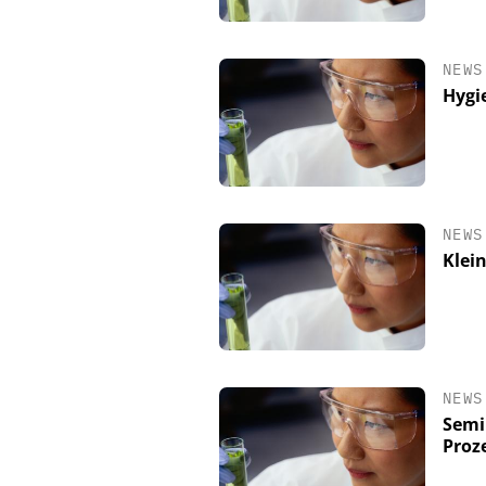
NEWS
Hygi
NEWS
Klei
NEWS
Semi
Proz