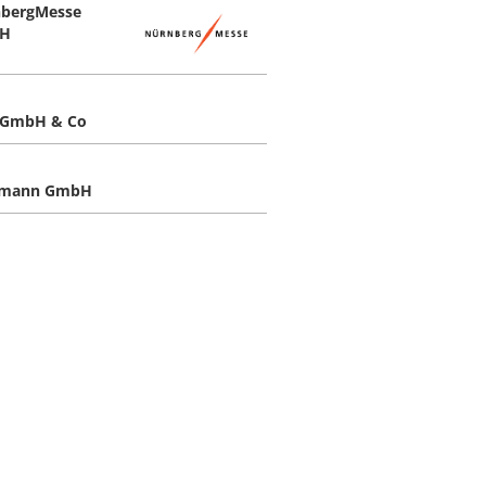
bergMesse
H
 GmbH & Co
kmann GmbH