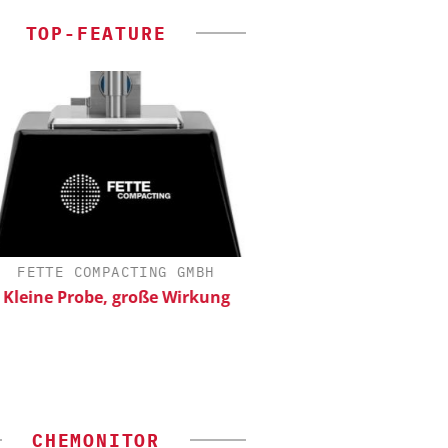
TOP-FEATURE
FETTE COMPACTING GMBH
SAS INSTITUTE GMB
SOFTWARE
eine Probe, große Wirkung
Visualisierung von D
wissenschaftliche Erk
CHEMONITOR