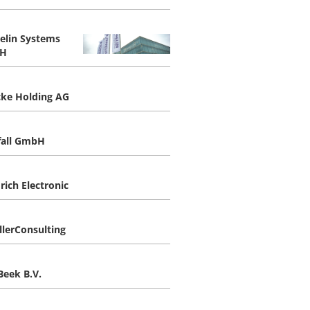
elin Systems
H
cke Holding AG
fall GmbH
rich Electronic
llerConsulting
Beek B.V.