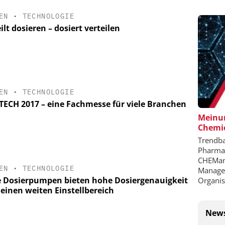
EN
•
TECHNOLOGIE
ilt dosieren – dosiert verteilen
EN
•
TECHNOLOGIE
ECH 2017 – eine Fachmesse für viele Branchen
Meinun
Chemie
Trendba
Pharmai
CHEMana
EN
•
TECHNOLOGIE
Managem
 Dosierpumpen bieten hohe Dosiergenauigkeit
Organis
 einen weiten Einstellbereich
News