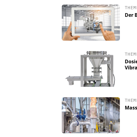
THEM
Der B
THEM
Dosi
Vibr
CHEMANAGER C/O WILEY
Veranstaltungssponsor
Generation Batteries an
THEM
Mass