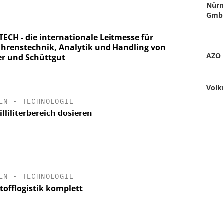
Nürn
Gmb
ECH - die internationale Leitmesse für
ahrenstechnik, Analytik und Handling von
AZO
er und Schüttgut
Vol
EN
•
TECHNOLOGIE
lliliterbereich dosieren
EN
•
TECHNOLOGIE
tofflogistik komplett