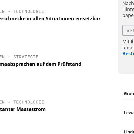
Nach
Hint
EN
•
TECHNOLOGIE
pape
erschnecke in allen Situationen einsetzbar
Mit 
unse
Bes
EN
•
STRATEGIE
maabsprachen auf dem Prüfstand
Gru
EN
•
TECHNOLOGIE
tanter Massestrom
Lew
Lind