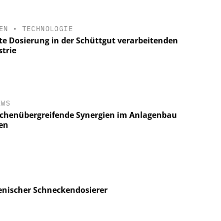
EN
•
TECHNOLOGIE
te Dosierung in der Schüttgut verarbeitenden
strie
EWS
chenübergreifende Synergien im Anlagenbau
en
enischer Schneckendosierer