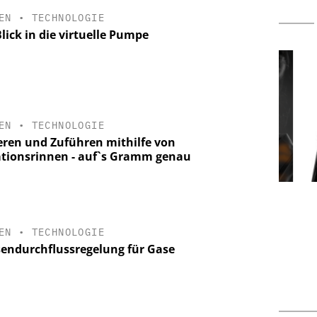
EN
•
TECHNOLOGIE
lick in die virtuelle Pumpe
EN
•
TECHNOLOGIE
eren und Zuführen mithilfe von
ationsrinnen - auf`s Gramm genau
-VCH GMBH
ALEXANDER THAMM GMBH
ing: Next
Der neue Katalysator
Kl
d Hydrogen
EN
•
TECHNOLOGIE
endurchflussregelung für Gase