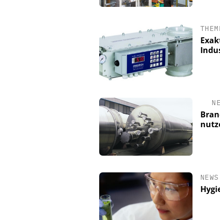
THEM
Exak
Indu
N
Bran
nutz
NEWS
Hygi