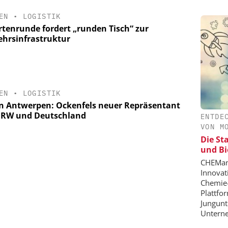
EN
•
LOGISTIK
rtenrunde fordert „runden Tisch“ zur
ehrsinfrastruktur
EN
•
LOGISTIK
n Antwerpen: Ockenfels neuer Repräsentant
NRW und Deutschland
ENTDE
VON M
Die St
und Bi
CHEMana
Innovat
Chemie-
Plattfo
Jungunt
Unterne