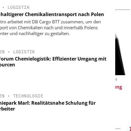
•
LOGISTIK
haltigerer Chemikalientransport nach Polen
tro arbeitet mit DB Cargo BTT zusammen, um den
port von Chemikalien nach und innerhalb Polens
enter und nachhaltiger zu gestalten.
EN
•
LOGISTIK
Forum Chemielogistik: Effizienter Umgang mit
ourcen
EY-VCH GMBH
FETTE COMPACTING GMBH
oring: Next
Kleine Probe, große Wirkung
 and Hydrogen
EN
•
TECHNOLOGIE
iepark Marl: Realitätsnahe Schulung für
rbeiter