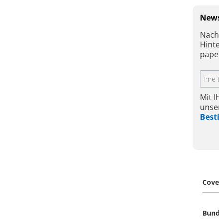
News
Nach
Hint
pape
Mit 
unse
Bes
Cove
Bund