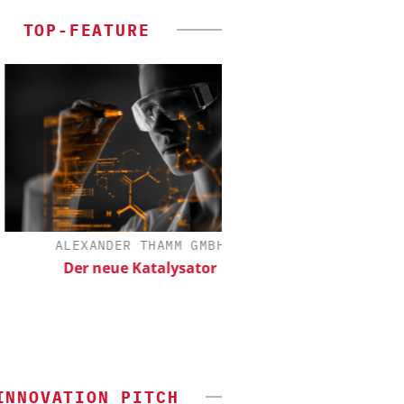
TOP-FEATURE
ALEXANDER THAMM GMBH
DIPL.-ING. WILHELM 
Der neue Katalysator
Skalierbar vom Lab
Produkti
INNOVATION PITCH