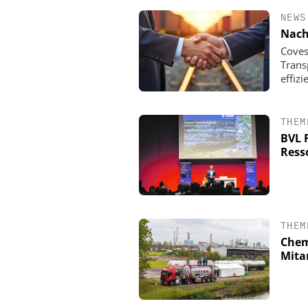
NEWS
Nach
Coves
Trans
effizi
THEM
BVL 
Ress
CHEMANAGER C/O WIL
Veranstaltungsspons
Generation Batteries
THEM
Chem
Mita